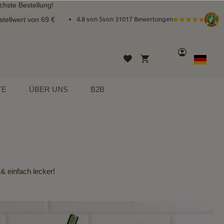
chste Bestellung!
tellwert von 69 €
4.8 von 5
von
31017 Bewertungen
Konto
Mein Warenkorb
Wunschliste
Sprache
German
TE
ÜBER UNS
B2B
& einfach lecker!