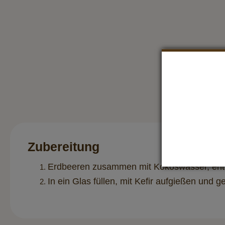
Zubereitung
Erdbeeren zusammen mit Kokoswasser, entst
In ein Glas füllen, mit Kefir aufgießen und 