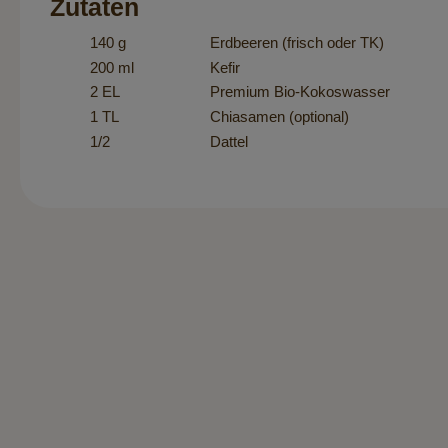
Zutaten
140 g
Erdbeeren (frisch oder TK)
200 ml
Kefir
2 EL
Premium Bio-Kokoswasser
1 TL
Chiasamen (optional)
1/2
Dattel