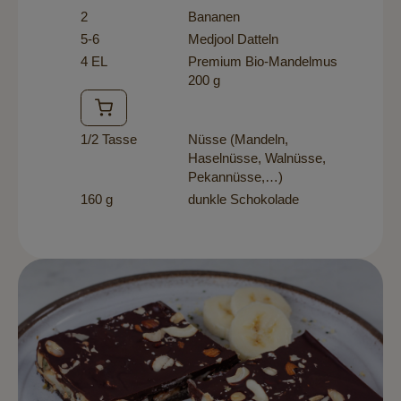
2
Bananen
5-6
Medjool Datteln
4 EL
Premium Bio-Mandelmus
200 g
1/2 Tasse
Nüsse (Mandeln,
Haselnüsse, Walnüsse,
Pekannüsse,…)
160 g
dunkle Schokolade