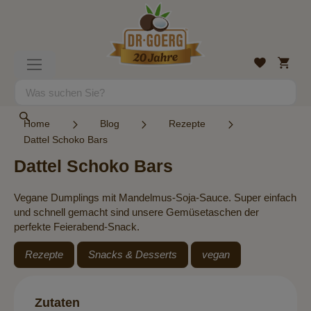
Direkt
zum
Inhalt
Mein
Wunschlist
Navigation
Warenk
umschalten
Suche
Suche
Home
Blog
Rezepte
Dattel Schoko Bars
Dattel Schoko Bars
Vegane Dumplings mit Mandelmus-Soja-Sauce. Super einfach
und schnell gemacht sind unsere Gemüsetaschen der
perfekte Feierabend-Snack.
Rezepte
Snacks & Desserts
vegan
Zutaten