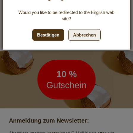
Tomaten-Mischung belegen und
Would you like to be redirected to the
English
web
Balsamico darüber träufeln.
site?
Bestätigen
Abbrechen
Newsletter
10 %
Gutschein
Anmeldung zum Newsletter: