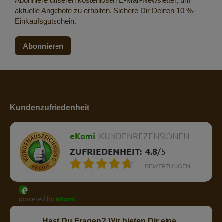
Abonniere unseren kostenlosen E-Mail-Newsletter, um
aktuelle Angebote zu erhalten. Sichere Dir Deinen 10 %-
Einkaufsgutschein.
Abonnieren
Kundenzufriedenheit
eKomi
KUNDENREZENSIONEN
ZUFRIEDENHEIT:
4.8
/
5
BEWERTUNGEN
powered by
eKomi
Hast Du Fragen? Wir bieten Dir eine