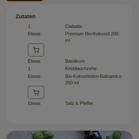
Zutaten
1
Ciabatta
Etwas
Premium Bio-Kokosöl 200
ml
Etwas
Basilikum
1
Knoblauchzehe
Etwas
Bio-Kokosblüten-Balsamico
250 ml
Etwas
Salz & Pfeffer