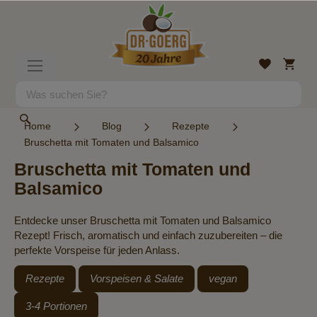
Direkt
zum
Inhalt
Mein
Wunschlist
Navigation
Warenk
umschalten
Suche
Suche
Home
Blog
Rezepte
Bruschetta mit Tomaten und Balsamico
Bruschetta mit Tomaten und
Balsamico
Entdecke unser Bruschetta mit Tomaten und Balsamico
Rezept! Frisch, aromatisch und einfach zuzubereiten – die
perfekte Vorspeise für jeden Anlass.
Rezepte
Vorspeisen & Salate
vegan
3-4 Portionen