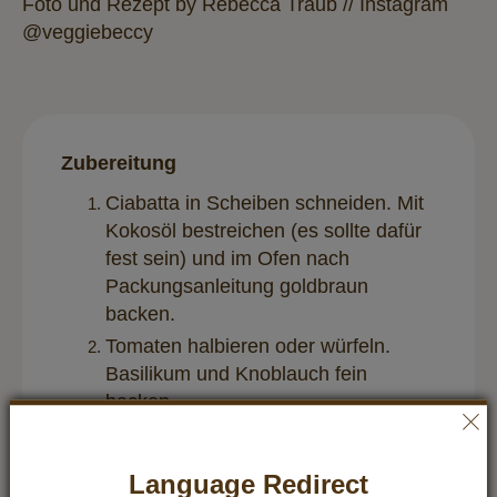
Foto und Rezept by Rebecca Traub // Instagram
@veggiebeccy
Zubereitung
Ciabatta in Scheiben schneiden. Mit
Kokosöl bestreichen (es sollte dafür
fest sein) und im Ofen nach
Packungsanleitung goldbraun
backen.
Tomaten halbieren oder würfeln.
Basilikum und Knoblauch fein
hacken.
Zu den Tomaten geben und mit Salz
und Pfeffer würzen.
Language Redirect
Ciabatta aus dem Ofen nehmen, mit