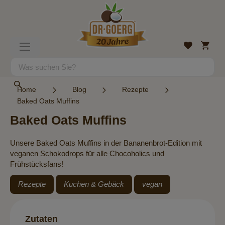
Direkt
zum
Inhalt
Mein
Wunschlist
Navigation
Warenk
umschalten
Suche
Suche
Home
Blog
Rezepte
Baked Oats Muffins
Baked Oats Muffins
Unsere Baked Oats Muffins in der Bananenbrot-Edition mit
veganen Schokodrops für alle Chocoholics und
Frühstücksfans!
Rezepte
Kuchen & Gebäck
vegan
Zutaten