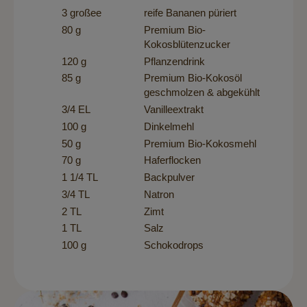
3 großee
reife Bananen püriert
80 g
Premium Bio-
Kokosblütenzucker
120 g
Pflanzendrink
85 g
Premium Bio-Kokosöl
geschmolzen & abgekühlt
3/4 EL
Vanilleextrakt
100 g
Dinkelmehl
50 g
Premium Bio-Kokosmehl
70 g
Haferflocken
1 1/4 TL
Backpulver
3/4 TL
Natron
2 TL
Zimt
1 TL
Salz
100 g
Schokodrops