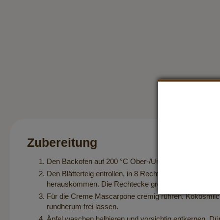
Zubereitung
Den Backofen auf 200 °C Ober-/Unterhitze vorheizen. 
Den Blätterteig entrollen, in 8 Rechtecke schneiden 
herauskommen. Die Rechtecke großzügig mit Kokosöl
Für die Creme Mascarpone cremig rühren. Kokosmilch
rundherum frei lassen.
Äpfel waschen halbieren und vorsichtig entkernen. D