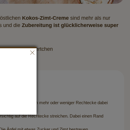
köstlichen
Kokos-Zimt-Creme
sind mehr als nur
ss und die
Zubereitung ist glücklicherweise super
gram: @wundertoertchen
tterteig-Marke können mehr oder weniger Rechtecke dabei
ichtig auf die Rechtecke streichen. Dabei einen Rand
Die Äpfel mit etwas Zucker und Zimt bestreuen.