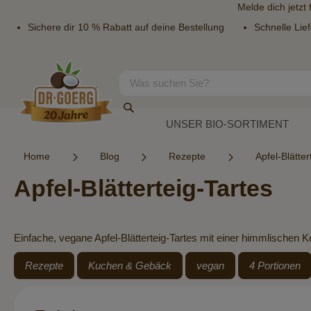
Melde dich jetzt
Sichere dir 10 % Rabatt auf deine Bestellung
Schnelle Lie
Direkt
zum
Inhalt
Suche
Suche
UNSER BIO-SORTIMENT
Home
Blog
Rezepte
Apfel-Blätter
Apfel-Blätterteig-Tartes
Einfache, vegane Apfel-Blätterteig-Tartes mit einer himmlische
Rezepte
Kuchen & Gebäck
vegan
4 Portionen