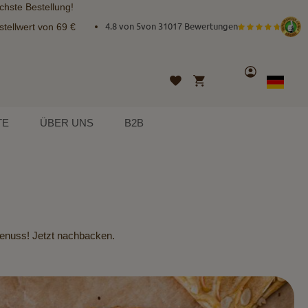
chste Bestellung!
tellwert von 69 €
4.8 von 5
von
31017 Bewertungen
Konto
Mein Warenkorb
Wunschliste
Sprache
German
TE
ÜBER UNS
B2B
Genuss! Jetzt nachbacken.