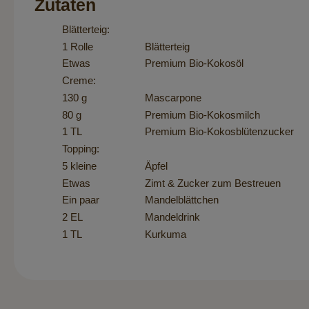
Zutaten
Blätterteig:
1 Rolle
Blätterteig
Etwas
Premium Bio-Kokosöl
Creme:
130 g
Mascarpone
80 g
Premium Bio-Kokosmilch
1 TL
Premium Bio-Kokosblütenzucker
Topping:
5 kleine
Äpfel
Etwas
Zimt & Zucker zum Bestreuen
Ein paar
Mandelblättchen
2 EL
Mandeldrink
1 TL
Kurkuma