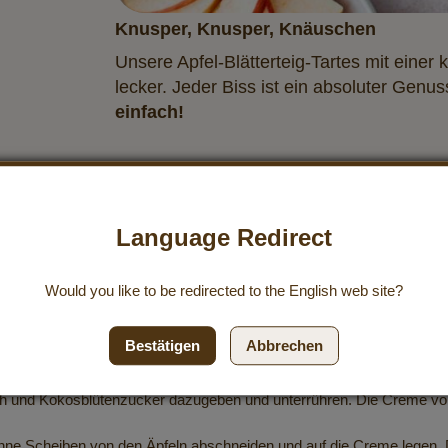
Knusper, Knusper, Knäuschen
Unsere Apfel-Blätterteig-Tartes mit einer 
lecker. Jeder Biss ist ein absoluter Genu
einfach!
© Foto & Rezept by Lisa Sander / Insta
Language Redirect
Would you like to be redirected to the
English
web site?
Ein Backblech mit Backpapier auslegen und zur Seite stellen.
Bestätigen
Abbrechen
(8 cm x 10 cm) und auf das Backpapier legen. Je nach Größe der Blä
 bestreichen.
 und Kokosblütenzucker dazugeben und unterrühren. Die Creme vors
ünne Scheiben von den Äpfeln abschneiden und auf die Creme legen. 