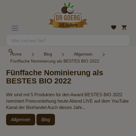
Direkt
zum
Inhalt
Mein
Wunschlist
Navigation
Warenk
umschalten
Suche
Suche
Home
Blog
Allgemein
Fünffache Nominierung als BESTES BIO 2022
Fünffache Nominierung als
BESTES BIO 2022
Wir sind mit 5 Produkten für den Award BESTES BIO 2022
nominiert Preisverleihung heute Abend LIVE auf dem YouTube
Kanal der BioHandel Auch dieses Jahr...
Allgemein
Blog