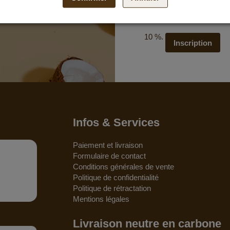
Abonnez-vous à notre news
recevoir les dernières off
10 %.
Inscription
Infos & Services
Paiement et livraison
Formulaire de contact
Conditions générales de vente
Politique de confidentialité
Politique de rétractation
Mentions légales
Livraison neutre en carbone