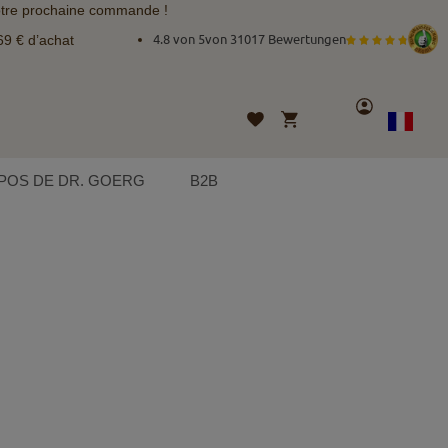
tre prochaine commande !
69 € d’achat
4.8 von 5
von
31017 Bewertungen
Compte
Mon panier
Liste
Langue
French
d’envies
POS DE DR. GOERG
B2B