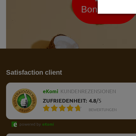
Bon d'achat
Satisfaction client
eKomi
KUNDENREZENSIONEN
ZUFRIEDENHEIT:
4.8
/
5
BEWERTUNGEN
powered by
eKomi