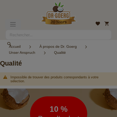
Allez
au
contenu
Mon
Liste
Basculer
panier
d’envies
la
navigation
Rechercher
Rechercher
Accueil
À propos de Dr. Goerg
Unser Anspruch
Qualité
Qualité
Impossible de trouver des produits correspondants à votre
sélection.
Lettre
d’information
10 %