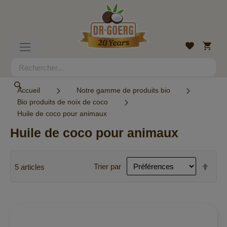
Allez
au
contenu
Mon
Liste
Basculer
panier
d’envies
la
navigation
Rechercher
Rechercher
Accueil
Notre gamme de produits bio
Bio produits de noix de coco
Huile de coco pour animaux
Huile de coco pour animaux
Par
Trier par
5
articles
ordr
décr