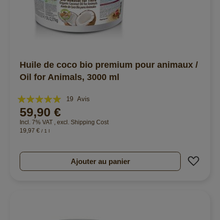
Huile de coco bio premium pour animaux /
Oil for Animals, 3000 ml
Évaluation:
19
Avis
59,90 €
99%
Incl. 7% VAT
,
excl.
Shipping Cost
19,97 €
/ 1 l
Ajout
Ajouter au panier