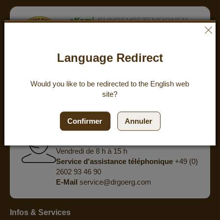
eKomi
KUNDENREZENSIONEN
ZUFRIEDENHEIT:
4.8
/
5
BEWERTUNGEN
Language Redirect
powered by
eKomi
Would you like to be redirected to the
English
web
site?
Tu as des questions ? Nous te
proposons un conseil personnalisé
Confirmer
Annuler
par téléphone.
Du lundi au jeudi, de 8 h à 15 h 30
Vendredi de 8 h à 15 h
Service d'assistance téléphonique
+49 (0)
2602 93 46 90
E-Mail
service@drgoerg.com
Infos & Services