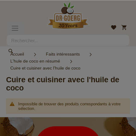
Allez
au
contenu
Mon
Liste
Basculer
panier
d’envies
la
navigation
Rechercher
Rechercher
Accueil
Faits intéressants
L'hule de coco en résumé
Cuire et cuisiner avec l'huile de coco
Cuire et cuisiner avec l'huile de
coco
Impossible de trouver des produits correspondants à votre
sélection.
Lettre
d’information