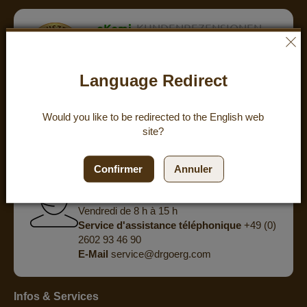
eKomi
KUNDENREZENSIONEN
ZUFRIEDENHEIT:
4.8
/
5
BEWERTUNGEN
Language Redirect
powered by
eKomi
Would you like to be redirected to the
English
web
site?
Tu as des questions ? Nous te
proposons un conseil personnalisé
Confirmer
Annuler
par téléphone.
Du lundi au jeudi, de 8 h à 15 h 30
Vendredi de 8 h à 15 h
Service d'assistance téléphonique
+49 (0)
2602 93 46 90
E-Mail
service@drgoerg.com
Infos & Services