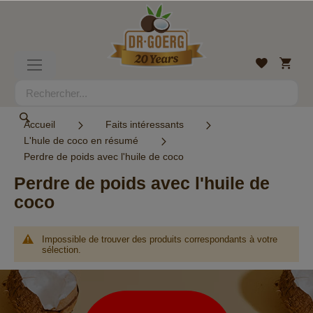
Allez
au
contenu
Mon
Liste
Basculer
panier
d’envies
la
navigation
Rechercher
Rechercher
Accueil
Faits intéressants
L'hule de coco en résumé
Perdre de poids avec l'huile de coco
Perdre de poids avec l'huile de
coco
Impossible de trouver des produits correspondants à votre
sélection.
Lettre
d’information