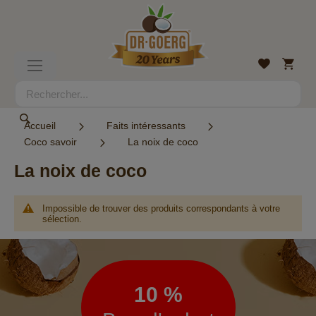
Allez
au
contenu
Mon
Liste
Basculer
panier
d’envies
la
navigation
Rechercher
Rechercher
Accueil
Faits intéressants
Coco savoir
La noix de coco
La noix de coco
Impossible de trouver des produits correspondants à votre
sélection.
Lettre
d’information
10 %