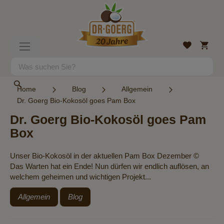
Direkt
zum
Inhalt
Mein
Wunschlist
Navigation
Warenk
umschalten
Suche
Suche
Home
Blog
Allgemein
Dr. Goerg Bio-Kokosöl goes Pam Box
Dr. Goerg Bio-Kokosöl goes Pam
Box
Unser Bio-Kokosöl in der aktuellen Pam Box Dezember ©
Das Warten hat ein Ende! Nun dürfen wir endlich auflösen, an
welchem geheimen und wichtigen Projekt...
Allgemein
Blog