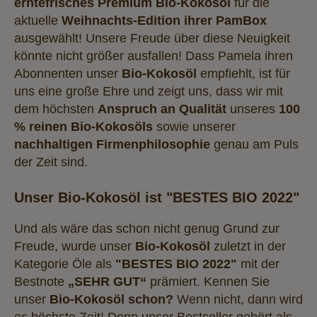
erntefrisches
Premium Bio-Kokosöl
für die
aktuelle
Weihnachts-Edition ihrer PamBox
ausgewählt! Unsere Freude über diese Neuigkeit
könnte nicht größer ausfallen! Dass Pamela ihren
Abonnenten unser
Bio-Kokosöl
empfiehlt, ist für
uns eine große Ehre und zeigt uns, dass wir mit
dem höchsten
Anspruch an Qualität
unseres
100
% reinen Bio-Kokosöls
sowie unserer
nachhaltigen Firmenphilosophie
genau am Puls
der Zeit sind.
Unser Bio-Kokosöl ist "BESTES BIO 2022"
Und als wäre das schon nicht genug Grund zur
Freude, wurde unser
Bio-Kokosöl
zuletzt in der
Kategorie Öle als
"BESTES BIO 2022"
mit der
Bestnote
„SEHR GUT“
prämiert. Kennen Sie
unser
Bio-Kokosöl schon?
Wenn nicht, dann wird
es höchste Zeit! Denn unser Bestseller gehört als