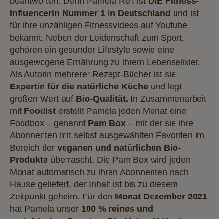
beantworten. Denn Pamela Reif ist
DIE Fitness-
Influencerin Nummer 1 in Deutschland
und ist
für ihre unzähligen Fitnessvideos auf Youtube
bekannt. Neben der Leidenschaft zum Sport,
gehören ein gesunder Lifestyle sowie eine
ausgewogene Ernährung zu ihrem Lebenselixier.
Als Autorin mehrerer Rezept-Bücher ist sie
Expertin für die natürliche Küche
und legt
großen Wert auf
Bio-Qualität.
In Zusammenarbeit
mit
Foodist
erstellt Pamela jeden Monat eine
Foodbox – genannt
Pam Box
– mit der sie ihre
Abonnenten mit selbst ausgewählten Favoriten im
Bereich der
veganen und natürlichen Bio-
Produkte
überrascht. Die Pam Box wird jeden
Monat automatisch zu ihren Abonnenten nach
Hause geliefert, der Inhalt ist bis zu diesem
Zeitpunkt geheim. Für den
Monat Dezember 2021
hat Pamela unser
100 % reines und