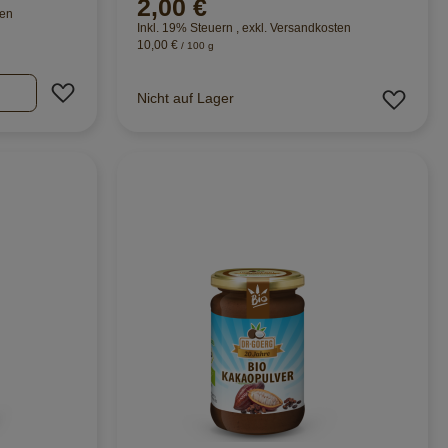
2,00 €
ten
Inkl. 19% Steuern
,
exkl.
Versandkosten
10,00 €
/ 100 g
Zur Wunschliste hinzufügen
Zur 
Nicht auf Lager