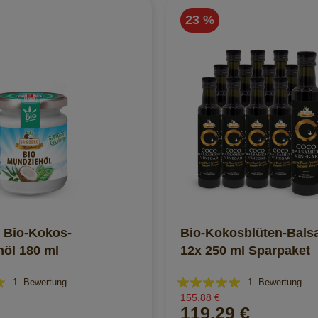
23 %
 Bio-Kokos-
Bio-Kokosblüten-Bals
öl 180 ml
12x 250 ml Sparpaket
Bewertung:
1
Bewertung
1
Bewertung
155,88 €
100%
119,29 €