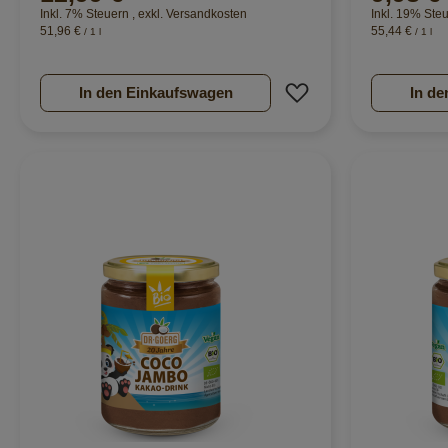
Inkl. 7% Steuern
,
exkl.
Versandkosten
Inkl. 19% Ste
51,96 €
55,44 €
/ 1 l
/ 1 l
Zur Wunschliste hi
In den Einkaufswagen
In de