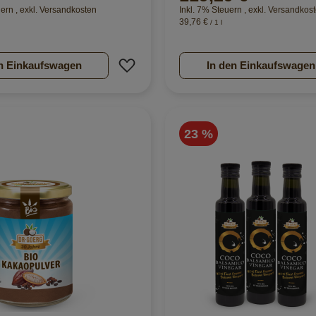
uern
,
exkl.
Versandkosten
Inkl. 7% Steuern
,
exkl.
Versandkos
39,76 €
/ 1 l
nzufügen
Zur Wunschliste hinzufügen
n Einkaufswagen
In den Einkaufswagen
23 %