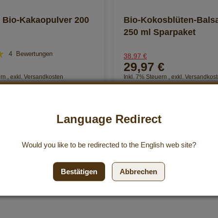
 Bio-Kakaopulver 200
Bio-Kokosblüten-Bals
250 ml Sparpaket
4
Bewertungen
38,97 €
29,97 €
ern
,
exkl.
Versandkosten
Inkl. 7% Steuern
,
exkl.
Versandkos
39,96 €
/ 1000 ml
nzufügen
Zur Wunschliste hinzufügen
n Einkaufswagen
In den Einkaufswagen
Language Redirect
Would you like to be redirected to the
English
web site?
Bestätigen
Abbrechen