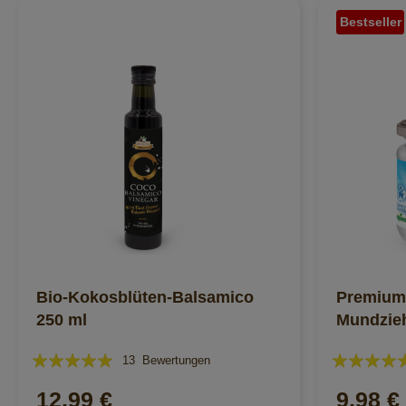
Bestseller
Bio-Kokosblüten-Balsamico
Premium
250 ml
Mundzieh
Bewertung:
Bewertung:
13
Bewertungen
100%
100%
12,99 €
9,98 €