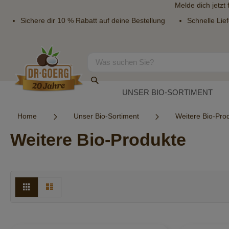
Melde dich jetzt
Sichere dir 10 % Rabatt auf deine Bestellung
Schnelle Lie
Direkt
zum
Inhalt
Suche
Suche
UNSER BIO-SORTIMENT
Home
Unser Bio-Sortiment
Weitere Bio-Pro
Weitere Bio-Produkte
Ansicht
Raster
Liste
als