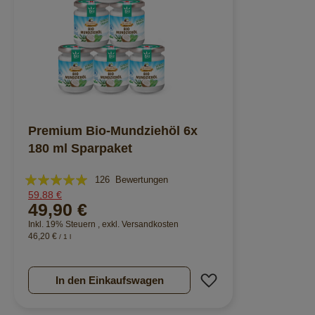
Premium Bio-Mundziehöl 6x
180 ml Sparpaket
Bewertung:
126
Bewertungen
59,88 €
96%
49,90 €
Inkl. 19% Steuern
,
exkl.
Versandkosten
46,20 €
/ 1 l
Zur Wunschliste hi
In den Einkaufswagen