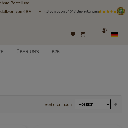
chste Bestellung!
tellwert von 69 €
4.8 von 5
von
31017 Bewertungen
Konto
Mein Warenkorb
Wunschliste
Sprache
German
TE
ÜBER UNS
B2B
In
Sortieren nach
abst
Reih