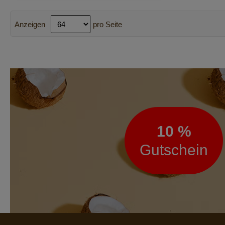
Anzeigen
pro Seite
Newsletter
10 %
Gutschein