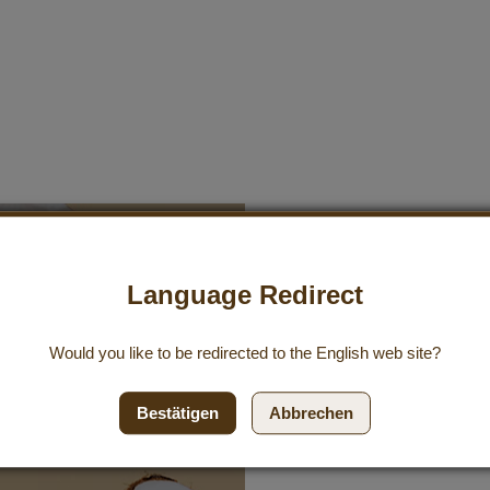
Anmeldung z
Language Redirect
Abonniere unseren koste
Would you like to be redirected to the
English
web site?
aktuelle Angebote zu erha
Einkaufsgutschein.
Bestätigen
Abbrechen
Abonnieren