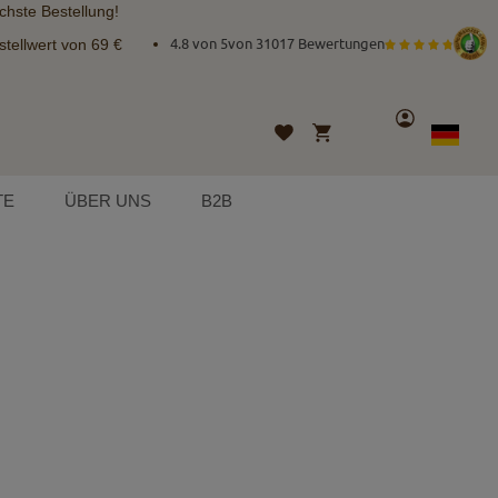
chste Bestellung!
tellwert von 69 €
4.8 von 5
von
31017 Bewertungen
Konto
Mein Warenkorb
Wunschliste
Sprache
German
TE
ÜBER UNS
B2B