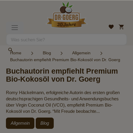
Direkt
zum
Inhalt
Mein
Wunschlist
Navigation
Warenk
umschalten
Suche
Suche
Home
Blog
Allgemein
Buchautorin empfiehlt Premium Bio-Kokosöl von Dr. Goerg
Buchautorin empfiehlt Premium
Bio-Kokosöl von Dr. Goerg
Romy Häckelmann, erfolgreiche Autorin des ersten großen
deutschsprachigen Gesundheits- und Anwendungsbuches
über Virgin Coconut Oil (VCO), empfiehlt Premium Bio-
Kokosöl von Dr. Goerg. “Mit Freude beobachte...
Allgemein
Blog