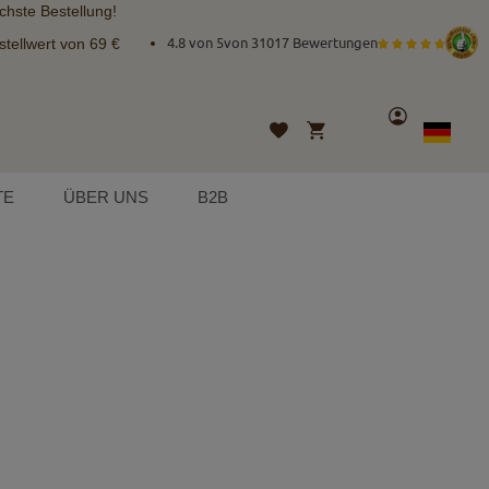
chste Bestellung!
tellwert von 69 €
4.8 von 5
von
31017 Bewertungen
Konto
Mein Warenkorb
Wunschliste
Sprache
German
TE
ÜBER UNS
B2B