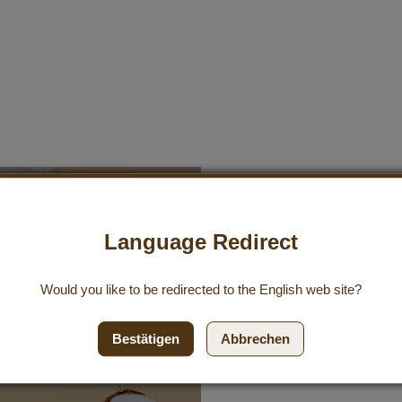
Anmeldung z
Language Redirect
Abonniere unseren koste
Would you like to be redirected to the
English
web site?
aktuelle Angebote zu erha
Einkaufsgutschein.
Bestätigen
Abbrechen
Abonnieren