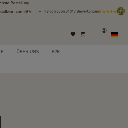
chste Bestellung!
tellwert von 69 €
4.8 von 5
von
31017 Bewertungen
Konto
Mein Warenkorb
Wunschliste
Sprache
German
TE
ÜBER UNS
B2B
n