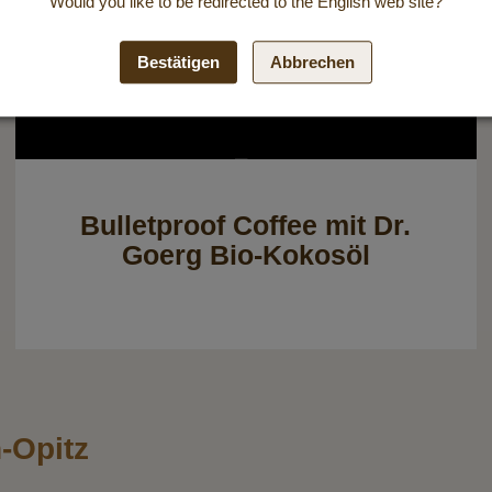
Would you like to be redirected to the
English
web site?
Bestätigen
Abbrechen
Bulletproof Coffee mit Dr.
Goerg Bio-Kokosöl
h-Opitz