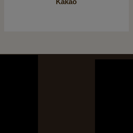
Kakao
SWR Lan
18 in Köln