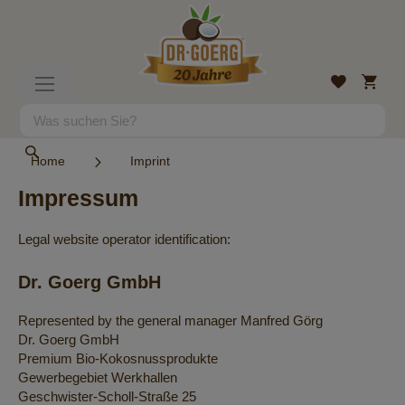
Direkt
zum
Inhalt
Mein
Wunschlist
Navigation
Warenk
umschalten
Suche
Suche
Home
Imprint
Impressum
Legal website operator identification:
Dr. Goerg GmbH
Represented by the general manager Manfred Görg
Dr. Goerg GmbH
Premium Bio-Kokosnussprodukte
Gewerbegebiet Werkhallen
Geschwister-Scholl-Straße 25