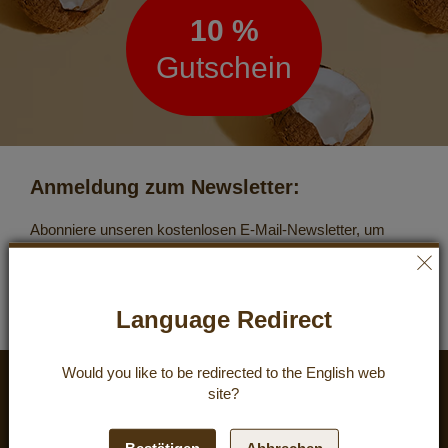
10 %
Gutschein
Anmeldung zum Newsletter:
Abonniere unseren kostenlosen E-Mail-Newsletter, um
aktuelle Angebote zu erhalten. Sichere Dir Deinen 10 %-
Einkaufsgutschein.
Abonnieren
Language Redirect
Would you like to be redirected to the
English
web
site?
Kundenzufriedenheit