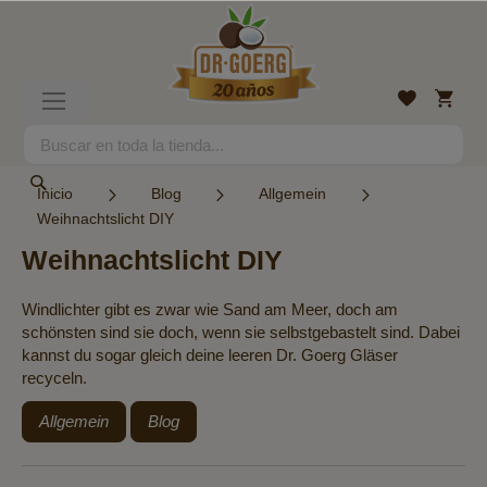
Ir
al
contenido
Mi
Lista
Toggle
cesta
de
Nav
deseos
Search
Search
Inicio
Blog
Allgemein
Weihnachtslicht DIY
Weihnachtslicht DIY
Windlichter gibt es zwar wie Sand am Meer, doch am
schönsten sind sie doch, wenn sie selbstgebastelt sind. Dabei
kannst du sogar gleich deine leeren Dr. Goerg Gläser
recyceln.
Allgemein
Blog