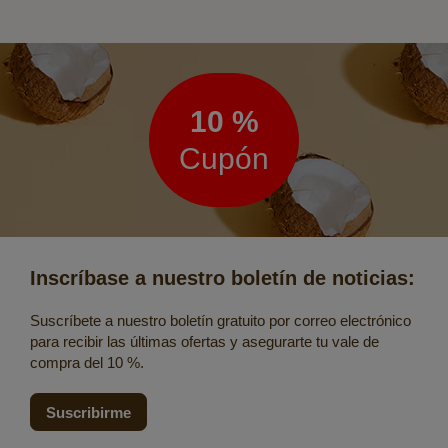
Boletín
de
noticias
10 %
Cupón
Inscríbase a nuestro boletín de noticias:
Suscríbete a nuestro boletín gratuito por correo electrónico
para recibir las últimas ofertas y asegurarte tu vale de
compra del 10 %.
Suscribirme