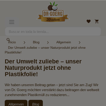
Ir
al
contenido
Mi
Lista
Toggle
cesta
de
Nav
deseos
Search
Search
Inicio
Blog
Allgemein
Der Umwelt zuliebe – unser Naturprodukt jetzt ohne
Plastikfolie!
Der Umwelt zuliebe – unser
Naturprodukt jetzt ohne
Plastikfolie!
Wir haben unseren Beitrag getan – jetzt sind Sie am Zug! Wir
von Dr. Goerg möchten verstärkt dazu beitragen den weltweit
zunehmenden Plastikmüll zu reduzieren...
Allgemein
Blog