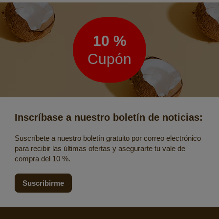
Boletín
de
noticias
10 %
Cupón
Inscríbase a nuestro boletín de noticias:
Suscríbete a nuestro boletín gratuito por correo electrónico
para recibir las últimas ofertas y asegurarte tu vale de
compra del 10 %.
Suscribirme