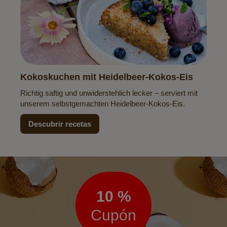
Kokoskuchen mit Heidelbeer-Kokos-Eis
Richtig saftig und unwiderstehlich lecker – serviert mit
unserem selbstgemachten Heidelbeer-Kokos-Eis.
Descubrir recetas
Boletín
de
noticias
10 %
Cupón