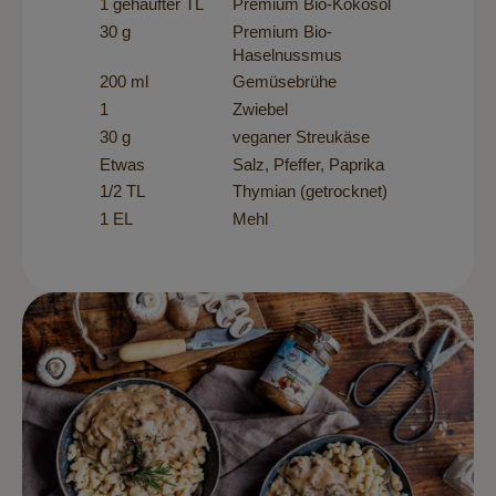
1 gehäufter TL
Premium Bio-Kokosöl
30 g
Premium Bio-
Haselnussmus
200 ml
Gemüsebrühe
1
Zwiebel
30 g
veganer Streukäse
Etwas
Salz, Pfeffer, Paprika
1/2 TL
Thymian (getrocknet)
1 EL
Mehl