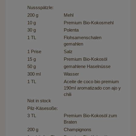
Nussspätzle:
200 g
Mehl
10 g
Premium Bio-Kokosmehl
30 g
Polenta
1 TL
Flohsamenschalen
gemahlen
1 Prise
Salz
15 g
Premium Bio-Kokosöl
50 g
gemahlene Haselnüsse
300 ml
Wasser
1 TL
Aceite de coco bio premium
190ml aromatizado con ajo y
chili
Not in stock
Pilz-Käsesoße:
3 TL
Premium Bio-Kokosöl
zum
Braten
200 g
Champignons