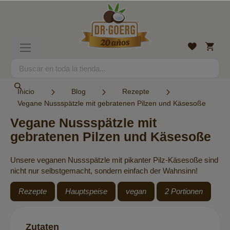
Ir
al
contenido
Mi
Lista
Toggle
cesta
de
Nav
deseos
Search
Search
Inicio
Blog
Rezepte
Vegane Nussspätzle mit gebratenen Pilzen und Käsesoße
Vegane Nussspätzle mit
gebratenen Pilzen und Käsesoße
Unsere veganen Nussspätzle mit pikanter Pilz-Käsesoße sind
nicht nur selbstgemacht, sondern einfach der Wahnsinn!
Rezepte
Hauptspeise
vegan
2 Portionen
Zutaten