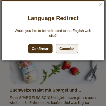
Language Redirect
Would you like to be redirected to the
English
web
site?
Confirmar
Cancelar
Buchweizensalat mit Spargel und
Erdbeeren
Es ist SPARGELSAISON! Und gleich dazu gibt es auch
wieder süße Erdbeeren zu kaufen. Und was liegt da