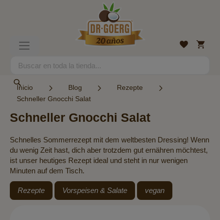
Ir
al
contenido
Mi
Lista
Toggle
cesta
de
Nav
deseos
Search
Search
Inicio
Blog
Rezepte
Schneller Gnocchi Salat
Schneller Gnocchi Salat
Schnelles Sommerrezept mit dem weltbesten Dressing! Wenn
du wenig Zeit hast, dich aber trotzdem gut ernähren möchtest,
ist unser heutiges Rezept ideal und steht in nur wenigen
Minuten auf dem Tisch.
Rezepte
Vorspeisen & Salate
vegan