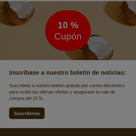
Boletín
de
noticias
10 %
Cupón
Inscríbase a nuestro boletín de noticias:
Suscríbete a nuestro boletín gratuito por correo electrónico
para recibir las últimas ofertas y asegurarte tu vale de
compra del 10 %.
Suscribirme