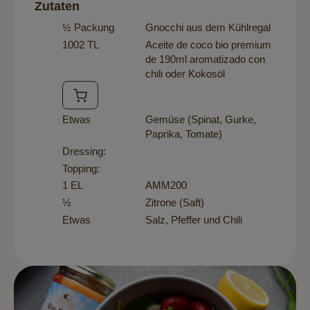
Zutaten
½ Packung
Gnocchi aus dem Kühlregal
1002 TL
Aceite de coco bio premium
de 190ml aromatizado con
chili
oder Kokosöl
Etwas
Gemüse (Spinat, Gurke,
Paprika, Tomate)
Dressing:
Topping:
1 EL
AMM200
½
Zitrone (Saft)
Etwas
Salz, Pfeffer und Chili