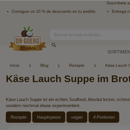
Suscríbete a
Consigue un 10 % de descuento en tu pedido
Entrega r
Ir
al
contenido
Search
Search
SORTIME
Inicio
Blog
Rezepte
Käse Lauch S
Käse Lauch Suppe im Bro
Käse Lauch Suppe ist ein echtes Soulfood. Absolut lecker, schmeckt
sondern nochmal etwas experimentiert.
Rezepte
Hauptspeise
vegan
4 Portionen