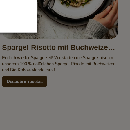
Spargel-Risotto mit Buchweizen
und Kokos-Mandelmus
Endlich wieder Spargelzeit! Wir starten die Spargelsaison mit
unserem 100 % natürlichen Spargel-Risotto mit Buchweizen
und Bio-Kokos-Mandelmus!
Descubrir recetas