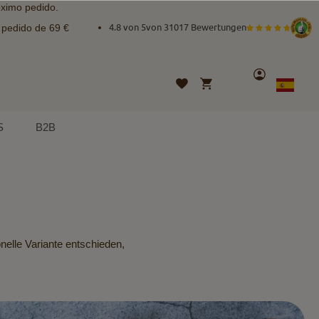
óximo pedido.
e pedido de 69 €
4.8 von 5
von
31017 Bewertungen
Cuenta
Mi cesta
Lista
Lenguaje
Spanish
de
deseos
S
B2B
onelle Variante entschieden,