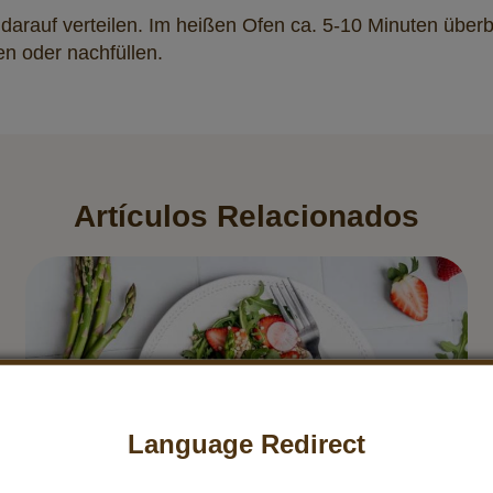
darauf verteilen. Im heißen Ofen ca. 5-10 Minuten überb
en oder nachfüllen.
Artículos Relacionados
Language Redirect