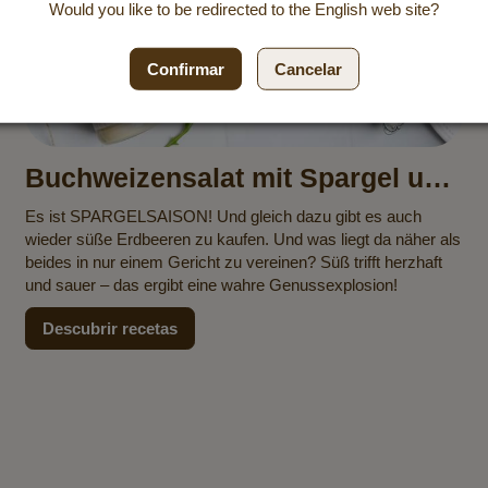
Would you like to be redirected to the
English
web site?
Confirmar
Cancelar
Buchweizensalat mit Spargel und
Erdbeeren
Es ist SPARGELSAISON! Und gleich dazu gibt es auch
wieder süße Erdbeeren zu kaufen. Und was liegt da näher als
beides in nur einem Gericht zu vereinen? Süß trifft herzhaft
und sauer – das ergibt eine wahre Genussexplosion!
Descubrir recetas