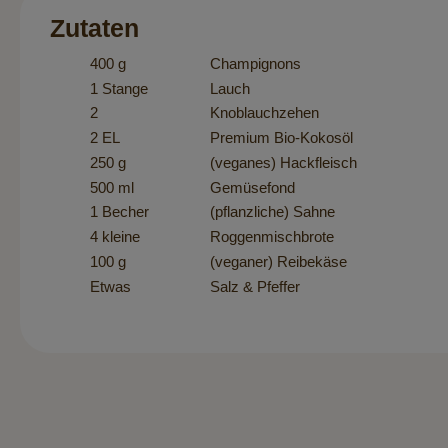
Zutaten
400 g
Champignons
1 Stange
Lauch
2
Knoblauchzehen
2 EL
Premium Bio-Kokosöl
250 g
(veganes) Hackfleisch
500 ml
Gemüsefond
1 Becher
(pflanzliche) Sahne
4 kleine
Roggenmischbrote
100 g
(veganer) Reibekäse
Etwas
Salz & Pfeffer