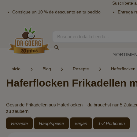
Suscríbete a
Consigue un 10 % de descuento en tu pedido
Entrega r
Ir
al
contenido
Search
Search
SORTIME
Inicio
Blog
Rezepte
Haferflocken 
Haferflocken Frikadellen m
Gesunde Frikadellen aus Haferflocken – du brauchst nur 5 Zutaten,
zu zaubern.
Rezepte
Hauptspeise
vegan
1-2 Portionen