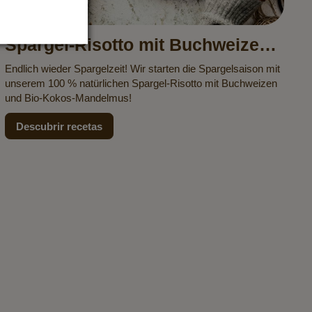
Spargel-Risotto mit Buchweizen
und Kokos-Mandelmus
Endlich wieder Spargelzeit! Wir starten die Spargelsaison mit
unserem 100 % natürlichen Spargel-Risotto mit Buchweizen
und Bio-Kokos-Mandelmus!
Descubrir recetas