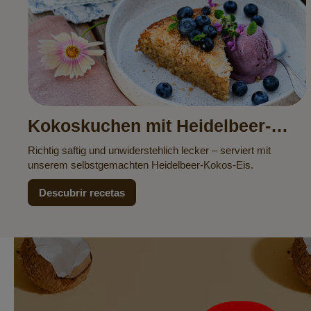
Kokoskuchen mit Heidelbeer-
Kokos-Eis
Richtig saftig und unwiderstehlich lecker – serviert mit
unserem selbstgemachten Heidelbeer-Kokos-Eis.
Descubrir recetas
Boletín
de
noticias