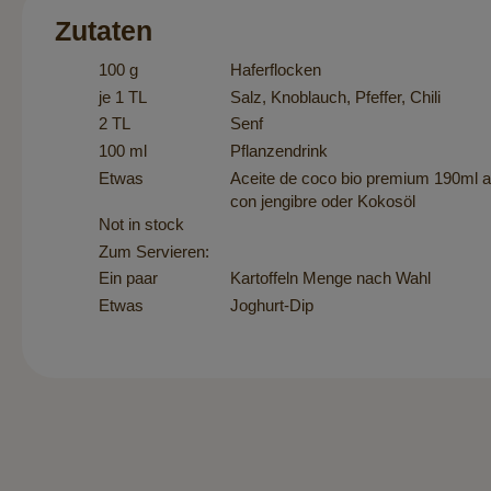
Zutaten
100 g
Haferflocken
je 1 TL
Salz, Knoblauch, Pfeffer, Chili
2 TL
Senf
100 ml
Pflanzendrink
Etwas
Aceite de coco bio premium 190ml 
con jengibre
oder Kokosöl
Not in stock
Zum Servieren:
Ein paar
Kartoffeln Menge nach Wahl
Etwas
Joghurt-Dip