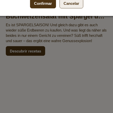
Confirmar
Cancelar
Buchweizensalat mit Spargel und
Erdbeeren
Es ist SPARGELSAISON! Und gleich dazu gibt es auch
wieder süße Erdbeeren zu kaufen. Und was liegt da näher als
beides in nur einem Gericht zu vereinen? Süß trifft herzhaft
und sauer – das ergibt eine wahre Genussexplosion!
Descubrir recetas