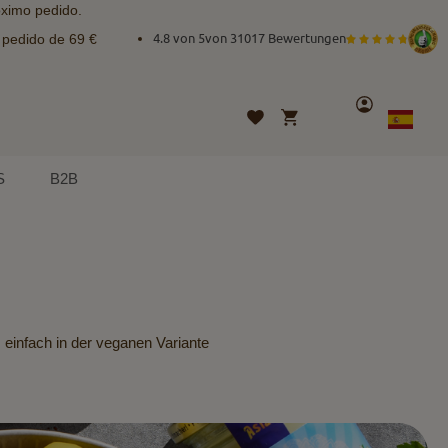
óximo pedido.
e pedido de 69 €
4.8 von 5
von
31017 Bewertungen
Cuenta
Mi cesta
Lista
Lenguaje
Spanish
de
deseos
S
B2B
 einfach in der veganen Variante