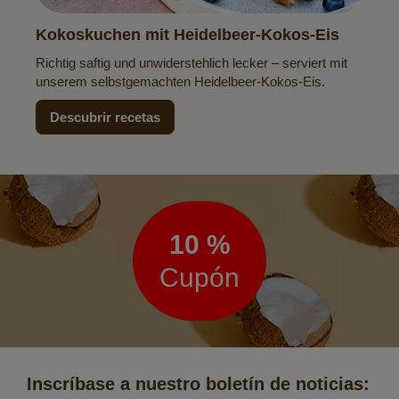
Kokoskuchen mit Heidelbeer-Kokos-Eis
Richtig saftig und unwiderstehlich lecker – serviert mit
unserem selbstgemachten Heidelbeer-Kokos-Eis.
Descubrir recetas
Boletín
de
noticias
10 %
Cupón
Inscríbase a nuestro boletín de noticias: