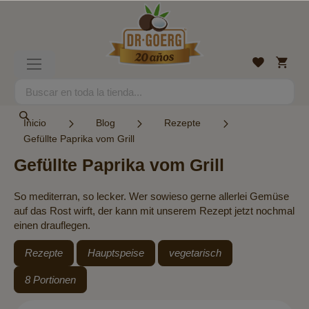
Ir
al
contenido
Mi
Lista
Toggle
cesta
de
Nav
deseos
Search
Search
Inicio
Blog
Rezepte
Gefüllte Paprika vom Grill
Gefüllte Paprika vom Grill
So mediterran, so lecker. Wer sowieso gerne allerlei Gemüse
auf das Rost wirft, der kann mit unserem Rezept jetzt nochmal
einen drauflegen.
Rezepte
Hauptspeise
vegetarisch
8 Portionen