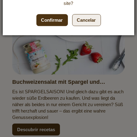
site?
Confirmar
Cancelar
Buchweizensalat mit Spargel und
Erdbeeren
Es ist SPARGELSAISON! Und gleich dazu gibt es auch
wieder süße Erdbeeren zu kaufen. Und was liegt da
näher als beides in nur einem Gericht zu vereinen? Süß
trifft herzhaft und sauer – das ergibt eine wahre
Genussexplosion!
Descubrir recetas