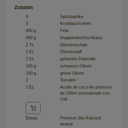
Zutaten
8
Spitzpaprika
3
Knoblauchzehen
400 g
Feta
400 g
Doppelrahmfrischkäse
2 TL
Zitronenschale
1 EL
Zitronensaft
2 EL
gehackte Petersilie
100 g
schwarze Oliven
100 g
grüne Oliven
2
Tomaten
1 EL
Aceite de coco bio premium
de 190ml aromatizado con
chili
Etwas
Premium Bio-Kokosöl
neutral