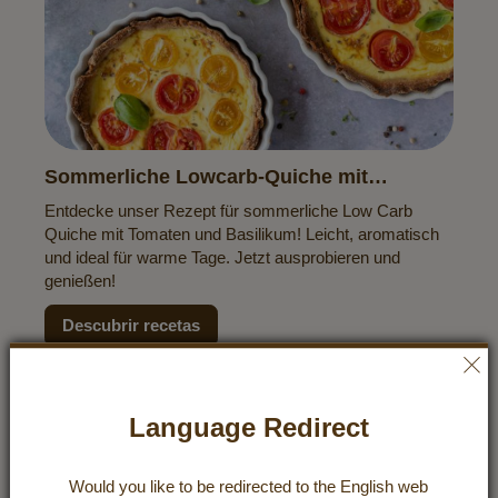
Sommerliche Lowcarb-Quiche mit
Tomaten & Basilikum
Entdecke unser Rezept für sommerliche Low Carb
Quiche mit Tomaten und Basilikum! Leicht, aromatisch
und ideal für warme Tage. Jetzt ausprobieren und
genießen!
Descubrir recetas
Language Redirect
Would you like to be redirected to the
English
web