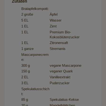
Zutaten
Bratapfelkompott:
2 große
Äpfel
5 EL
Wasser
1 EL
Zimt
1 EL
Premium Bio-
Kokosblütenzucker
1 EL
Zitronensaft
1 ganze
Strernanis
Mascarponecrem
e:
300 g
vegane Mascarpone
150 g
veganer Quark
2 EL
Vanilleextrakt
3 EL
Puderzucker
Spekulatiusschich
t:
85 g
Spekulatius-Kekse
20 g
Mandelblättchen