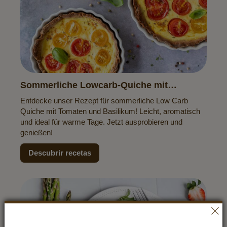
Sommerliche Lowcarb-Quiche mit
Tomaten & Basilikum
Entdecke unser Rezept für sommerliche Low Carb
Quiche mit Tomaten und Basilikum! Leicht, aromatisch
und ideal für warme Tage. Jetzt ausprobieren und
genießen!
Descubrir recetas