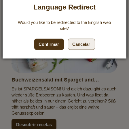
Language Redirect
Would you like to be redirected to the
English
web
site?
Confirmar
Cancelar
Buchweizensalat mit Spargel und
Erdbeeren
Es ist SPARGELSAISON! Und gleich dazu gibt es auch
wieder süße Erdbeeren zu kaufen. Und was liegt da
näher als beides in nur einem Gericht zu vereinen? Süß
trifft herzhaft und sauer – das ergibt eine wahre
Genussexplosion!
Descubrir recetas