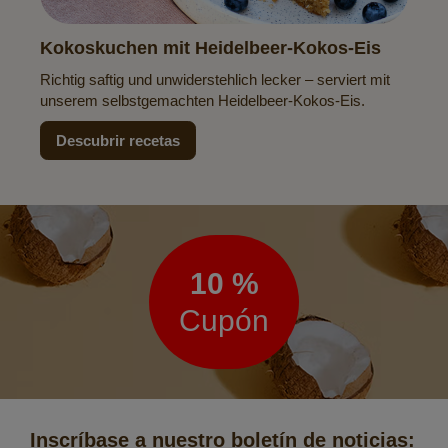
Kokoskuchen mit Heidelbeer-Kokos-Eis
Richtig saftig und unwiderstehlich lecker – serviert mit
unserem selbstgemachten Heidelbeer-Kokos-Eis.
Descubrir recetas
Boletín
de
noticias
10 %
Cupón
Inscríbase a nuestro boletín de noticias: