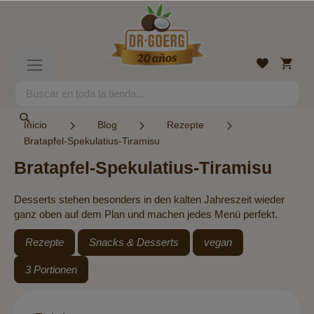
Ir
al
contenido
Mi
Lista
Toggle
cesta
de
Nav
deseos
Search
Search
Inicio
Blog
Rezepte
Bratapfel-Spekulatius-Tiramisu
Bratapfel-Spekulatius-Tiramisu
Desserts stehen besonders in den kalten Jahreszeit wieder
ganz oben auf dem Plan und machen jedes Menü perfekt.
Rezepte
Snacks & Desserts
vegan
3 Portionen