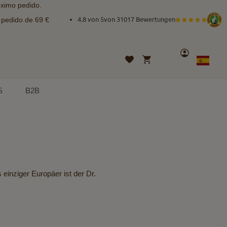
óximo pedido.
e pedido de 69 €
4.8 von 5
von
31017 Bewertungen
Cuenta
Mi cesta
Lista
Lenguaje
Spanish
de
deseos
S
B2B
inziger Europäer ist der Dr.