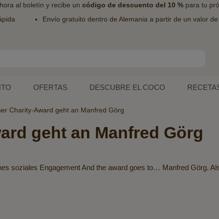
hora al
boletín
y recibe un
código de descuento del 10 %
para tu pr
ápida
Envío gratuito dentro de Alemania a partir de un valor d
NTO
OFERTAS
DESCUBRE EL COCO
RECETA
cher Charity-Award geht an Manfred Görg
ward geht an Manfred Görg
hes soziales Engagement And the award goes to… Manfred Görg. Als e