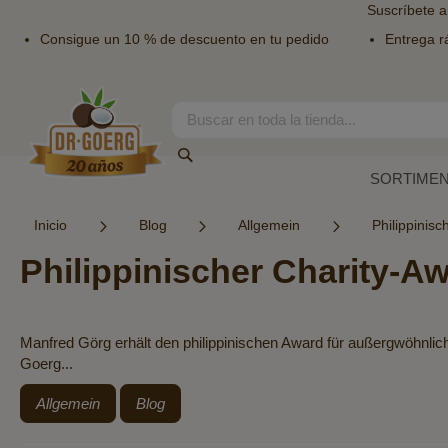
Suscríbete a
Consigue un 10 % de descuento en tu pedido
Entrega r
Ir
al
contenido
Search
Search
SORTIME
Inicio
Blog
Allgemein
Philippinis
Philippinischer Charity-A
Manfred Görg erhält den philippinischen Award für außergwöhnlic
Goerg...
Allgemein
Blog