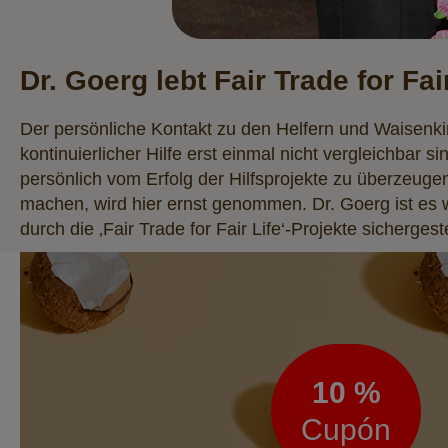
Dr. Goerg lebt Fair Trade for Fai
Der persönliche Kontakt zu den Helfern und Waisenkind
kontinuierlicher Hilfe erst einmal nicht vergleichbar 
persönlich vom Erfolg der Hilfsprojekte zu überzeug
machen, wird hier ernst genommen. Dr. Goerg ist es 
durch die ‚Fair Trade for Fair Life‘-Projekte sichergeste
Boletín
de
noticias
10 %
Cupón