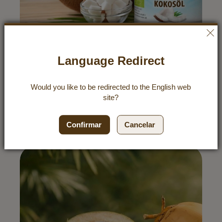
Language Redirect
Kokosöl oder Palmöl – welches Produkt ist
die bessere Wahl?
Ist Kokosöl oder Palmöl besser? Um dies zu
Would you like to be redirected to the
English
web
beantworten, gehen wir auf die Unterschiede ein und
site?
beleuchten die Besonderheiten von Kokosöl.
Descubrir recetas
Confirmar
Cancelar