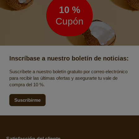
noticias
10 %
Cupón
Inscríbase a nuestro boletín de noticias:
Suscríbete a nuestro boletín gratuito por correo electrónico
para recibir las últimas ofertas y asegurarte tu vale de
compra del 10 %.
Suscribirme
Satisfacción del cliente