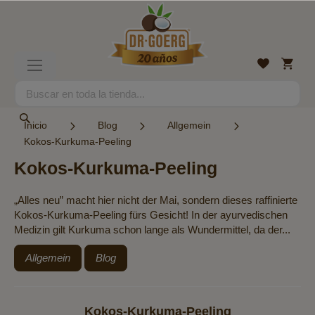
Ir
al
contenido
Mi
Lista
Toggle
cesta
de
Nav
deseos
Search
Search
Inicio
Blog
Allgemein
Kokos-Kurkuma-Peeling
Kokos-Kurkuma-Peeling
„Alles neu” macht hier nicht der Mai, sondern dieses raffinierte
Kokos-Kurkuma-Peeling fürs Gesicht! In der ayurvedischen
Medizin gilt Kurkuma schon lange als Wundermittel, da der...
Allgemein
Blog
Kokos-Kurkuma-Peeling