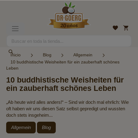
Ir
al
contenido
Mi
Lista
Toggle
cesta
de
Nav
deseos
Search
Search
Inicio
Blog
Allgemein
10 buddhistische Weisheiten für ein zauberhaft schönes
Leben
10 buddhistische Weisheiten für
ein zauberhaft schönes Leben
„Ab heute wird alles anders!“ – Sind wir doch mal ehrlich: Wie
oft haben wir uns diesen Satz selbst gepredigt und wussten
doch stets insgeheim...
Allgemein
Blog