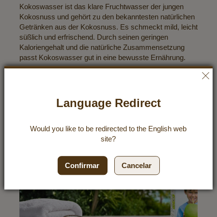
Kokoswasser ist das klare Fruchtwasser der jungen
Kokosnuss und gehört zu den bekanntesten natürlichen
Getränken aus der Kokosnuss. Es schmeckt mild, leicht
süßlich und erfrischend. Durch seinen geringen
Kaloriengehalt und die natürliche Zusammensetzung
passt Kokoswasser gut in eine bewusste Ernährung.
Descubrir recetas
Language Redirect
Would you like to be redirected to the
English
web
site?
Confirmar
Cancelar