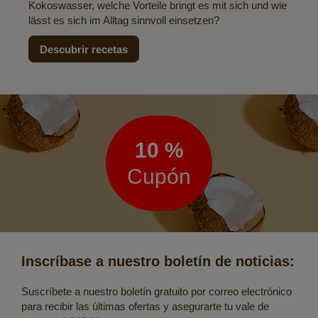
Kokoswasser, welche Vorteile bringt es mit sich und wie
lässt es sich im Alltag sinnvoll einsetzen?
Descubrir recetas
Boletín
de
noticias
10 %
Cupón
Inscríbase a nuestro boletín de noticias:
Suscríbete a nuestro boletín gratuito por correo electrónico
para recibir las últimas ofertas y asegurarte tu vale de