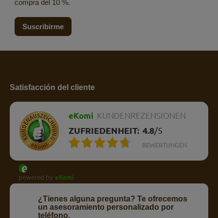
compra del 10 %.
Suscribirme
Satisfacción del cliente
eKomi
KUNDENREZENSIONEN
ZUFRIEDENHEIT:
4.8
/
5
BEWERTUNGEN
powered by
eKomi
¿Tienes alguna pregunta? Te ofrecemos
un asesoramiento personalizado por
teléfono.