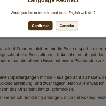
Language Redirect
ller Montur mit Gummistiefeln im Garten und träumte von 
Would you like to be redirected to the
English
web site?
ze Besitzerin eines Computers und obwohl es für so eine 
ichtigen Informationen zu diesem Thema zu Verfügung. Un
Confirmar
Cancelar
ktenstiche jeder Art gefunden.
r alle 4 Stunden, bleiben mir die Bisse erspart. Leider 
geschubbelte Bissstellen mit Kokosöl einreibt, gibt da
dem man die offenen Bisse mit einem Pflasterstrip zukle
seinen Spaziergängen mit ins Haus gebracht zu haben, 
e Kokosölabreibung, und zwar täglich. Nach allem was ich
, denn das Öl scheint ihm zu schmecken.
ar werde ich rechtzeitig anfangen, mich mit Kokosöl ein