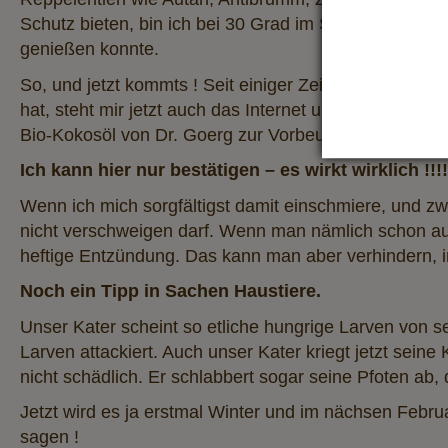
Schutz bieten, bin ich bei 30 Grad im Schatten in vo
genießen konnte.
So, und jetzt kommts ! Seit einiger Zeit bin ich stol
hat, steht mir jetzt auch das Internet und all die w
Bio-Kokosöl von Dr. Goerg zur Vorbeugung gegen Inse
Ich kann hier nur bestätigen – es wirkt wirklich !!!!
Wenn ich mich sorgfältigst damit einschmiere, und zwa
nicht verschweigen darf. Wenn man nämlich schon auf
heftige Entzündung. Das kann man aber verhindern, in
Noch ein Tipp in Sachen Haustiere.
Unser Kater scheint so etliche hungrige Larven von 
Larven attackiert. Auch unser Kater kriegt jetzt sein
nicht schädlich. Er schlabbert sogar seine Pfoten ab
Jetzt wird es ja erstmal Winter und im nächsen Febru
sagen !