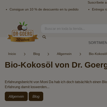
Suscríbete a
Consigue un 10 % de descuento en tu pedido
Entrega r
Ir
al
contenido
Search
Search
SORTIME
Inicio
Blog
Allgemein
Bio-Kokosöl
Bio-Kokosöl von Dr. Goer
Erfahrungsbericht von Moni Da hab ich doch tatsächlich einen 
Erfahrung damit loswerden...
Allgemein
Blog