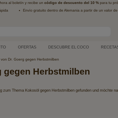
hora al
boletín
y recibe un
código de descuento del 10 %
para tu pr
ápida
Envío gratuito dentro de Alemania a partir de un valor d
NTO
OFERTAS
DESCUBRE EL COCO
RECETA
 von Dr. Goerg gegen Herbstmilben
g gegen Herbstmilben
Blog zum Thema Kokosöl gegen Herbstmilben gefunden und möchte nat