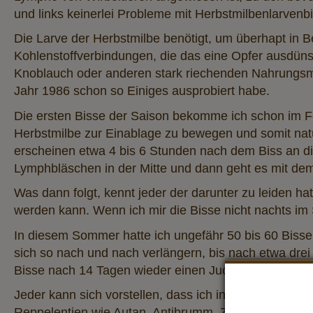
und links keinerlei Probleme mit Herbstmilbenlarven
Die Larve der Herbstmilbe benötigt, um überhapt in
Kohlenstoffverbindungen, die das eine Opfer ausdün
Knoblauch oder anderen stark riechenden Nahrungsmitt
Jahr 1986 schon so Einiges ausprobiert habe.
Die ersten Bisse der Saison bekomme ich schon im F
Herbstmilbe zur Einablage zu bewegen und somit natürl
erscheinen etwa 4 bis 6 Stunden nach dem Biss an die
Lymphbläschen in der Mitte und dann geht es mit dem J
Was dann folgt, kennt jeder der darunter zu leiden hat
werden kann. Wenn ich mir die Bisse nicht nachts im 
In diesem Sommer hatte ich ungefähr 50 bis 60 Biss
sich so nach und nach verlängern, bis nach etwa drei 
Bisse nach 14 Tagen wieder einen Juckreizschub b
Jeder kann sich vorstellen, dass ich in den vielen J
Reppelentien wie Autan, Antibrumm, Zeckito, Zanzarin