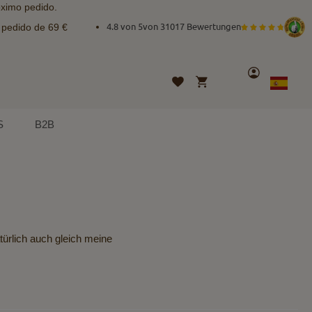
óximo pedido.
e pedido de 69 €
4.8 von 5
von
31017 Bewertungen
Cuenta
Mi cesta
Lista
Lenguaje
Spanish
de
deseos
S
B2B
ürlich auch gleich meine