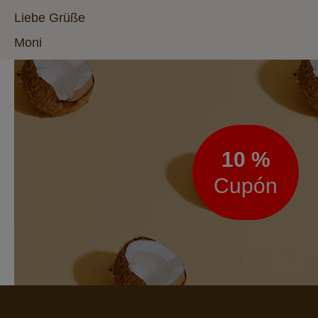
Liebe Grüße
Moni
Boletín
de
noticias
10 %
Cupón