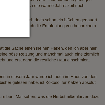
den Zeiten, als ich die warme Jahreszeit noch
ältere Frau wie mich doch schon ein bißchen gedauert
d hier habe ich auch die Empfehlung von hochreinem
hat die Sache einen kleinen Haken, den ich aber hier
s eine böse Reizung und manchmal auch eine ziemlich
bt und erst dann die restliche Haut einschmiert.
denn in diesem Jahr wurde ich auch im Haus von den
 bisher gelesen habe, ist Kokosöl für Katzen absolut
zureiben. Mal sehen, was die Herbstmilbenlarven dazu