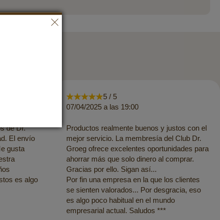
5 / 5
07/04/2025 a las 19:00
s de Dr.
Productos realmente buenos y justos con el
d. El envío
mejor servicio. La membresía del Club Dr.
Me gusta
Groeg ofrece excelentes oportunidades para
estra
ahorrar más que solo dinero al comprar.
ños
Gracias por ello. Sigan así...
ustos es algo
Por fin una empresa en la que los clientes
se sienten valorados... Por desgracia, eso
es algo poco habitual en el mundo
empresarial actual. Saludos ***