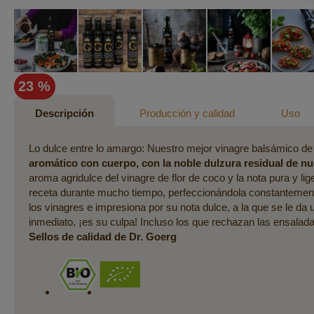
Saltar
23 %
al
comienzo
Descripción
Producción y calidad
Uso
de
la
Lo dulce entre lo amargo: Nuestro mejor vinagre balsámico de f
galería
aromático con cuerpo, con la noble dulzura residual de nu
de
aroma agridulce del vinagre de flor de coco y la nota pura y 
imágenes
receta durante mucho tiempo, perfeccionándola constantemen
los vinagres e impresiona por su nota dulce, a la que se le da
inmediato, ¡es su culpa! Incluso los que rechazan las ensala
Sellos de calidad de Dr. Goerg