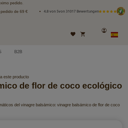
óximo pedido.
e pedido de 69 €
4.8 von 5
von
31017 Bewertungen
Cuenta
Mi cesta
Lista
Lenguaje
Spanish
de
deseos
S
B2B
ra este producto
mico de flor de coco ecológico
áticos del vinagre balsámico: vinagre balsámico de flor de coco