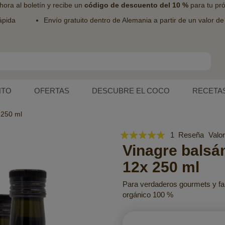
hora al
boletín
y recibe un
código de descuento del 10 %
para tu pr
ápida
Envío gratuito dentro de Alemania a partir de un valor d
NTO
OFERTAS
DESCUBRE EL COCO
RECETA
 250 ml
Valoración:
1
Reseña
Valo
100
Vinagre balsá
100
% of
12x 250 ml
Para verdaderos gourmets y fan
orgánico 100 %