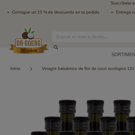
Suscríbete a
Consigue un 10 % de descuento en tu pedido
Entrega r
Ir
al
contenido
Search
Search
SORTIME
Inicio
Vinagre balsámico de flor de coco ecológico 12x
Saltar
al
final
de
la
galería
de
imágenes