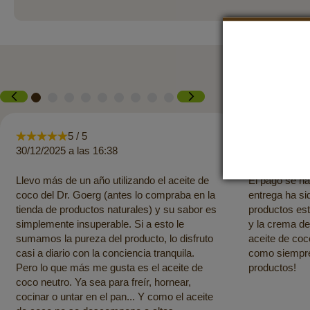
5 / 5
5 
30/12/2025 a las 16:38
26/07/2025 a 
Llevo más de un año utilizando el aceite de
El pago se ha
coco del Dr. Goerg (antes lo compraba en la
entrega ha si
tienda de productos naturales) y su sabor es
productos es
simplemente insuperable. Si a esto le
y la crema de
sumamos la pureza del producto, lo disfruto
aceite de coc
casi a diario con la conciencia tranquila.
como siempre.
Pero lo que más me gusta es el aceite de
productos!
coco neutro. Ya sea para freír, hornear,
cocinar o untar en el pan... Y como el aceite