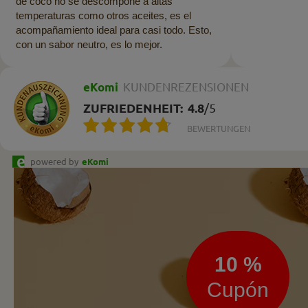
de coco no se descompone a altas
temperaturas como otros aceites, es el
acompañamiento ideal para casi todo. Esto,
con un sabor neutro, es lo mejor.
eKomi
KUNDENREZENSIONEN
ZUFRIEDENHEIT:
4.8
/
5
BEWERTUNGEN
powered by
eKomi
Boletín
de
noticias
10 %
Cupón