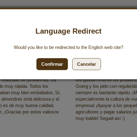
Calidad que convence
Language Redirect
Would you like to be redirected to the
English
web site?
/ 5
5 / 5
Confirmar
Cancelar
las 11:54
16/07/2025 a las 23:21
 realizado sin problemas. La
Me gustan mucho los producto
do muy rápida. Todos los
Goerg y los pido con regularida
taban muy bien embalados. Sí,
siempre es bastante rápido. ¡
 almendras está deliciosa y el
especialmente la cultura de vu
o es de muy buena calidad,
empresa! ¡Apoyar a los peque
 ¡Gracias por estos valiosos
agricultores y pagar salarios j
muy loable! Seguid así :)