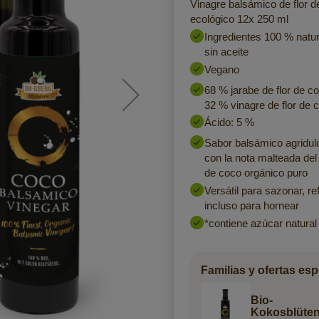
Vinagre balsámico de flor d
ecológico 12x 250 ml
Ingredientes 100 % natur
sin aceite
Vegano
68 % jarabe de flor de c
32 % vinagre de flor de 
Ácido: 5 %
Sabor balsámico agridu
con la nota malteada del 
de coco orgánico puro
Versátil para sazonar, re
incluso para hornear
*contiene azúcar natural
Familias y ofertas esp
Bio-
Kokosblüten