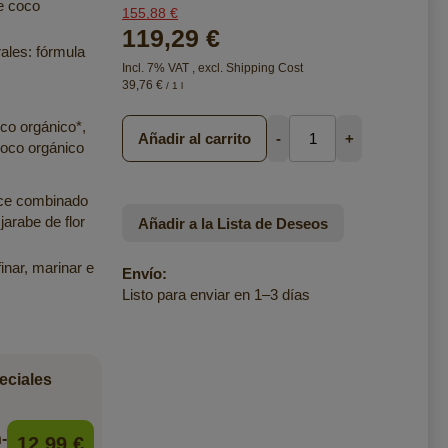
e coco
155,88 €
119,29 €
ales: fórmula
Incl. 7% VAT
,
excl.
Shipping Cost
39,76 €
/ 1 l
oco orgánico*,
Añadir al carrito
-
+
coco orgánico
lce combinado
jarabe de flor
Añadir a la Lista de Deseos
finar, marinar e
Envío:
Listo para enviar en 1–3 días
eciales
-
12,99 €