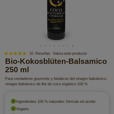
Valoración:
Saltar
10
Reseñas
Valora este producto
al
100
Bio-Kokosblüten-Balsamico
100
% of
comienzo
250 ml
de
la
Para verdaderos gourmets y fanáticos del vinagre balsámico:
galería
vinagre balsámico de flor de coco orgánico 100 %
de
imágenes
Ingredientes 100 % naturales: fórmula sin aceite
Vegano