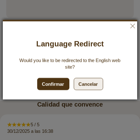
Producción y calidad
Uso
Language Redirect
Ingredientes e información nutricional
Would you like to be redirected to the
English
web
site?
Conservación y duración
Confirmar
Cancelar
Reseñas
10
Calidad que convence
5 / 5
30/12/2025 a las 16:38