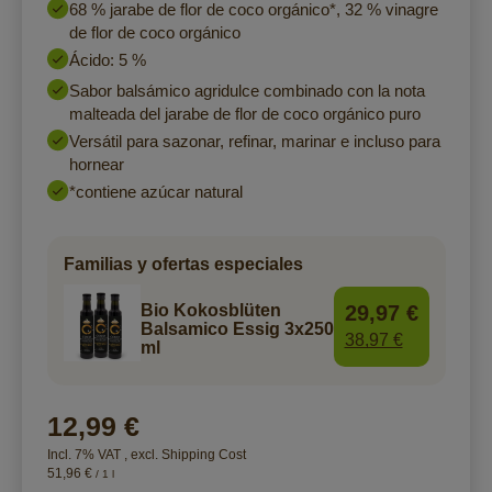
68 % jarabe de flor de coco orgánico*, 32 % vinagre
de flor de coco orgánico
Ácido: 5 %
Sabor balsámico agridulce combinado con la nota
malteada del jarabe de flor de coco orgánico puro
Versátil para sazonar, refinar, marinar e incluso para
hornear
*contiene azúcar natural
Familias y ofertas especiales
29,97 €
Bio Kokosblüten
Balsamico Essig 3x250
38,97 €
ml
12,99 €
Incl. 7% VAT
,
excl.
Shipping Cost
51,96 €
/ 1 l