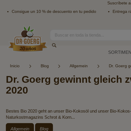
Suscríbete a
Consigue un 10 % de descuento en tu pedido
Entrega r
Ir
al
contenido
Search
Search
SORTIME
Inicio
Blog
Allgemein
Dr. Goerg g
Dr. Goerg gewinnt gleich 
2020
Bestes Bio 2020 geht an unser Bio-Kokosöl und unser Bio-Kokos
Naturkostmagazins Schrot & Korn...
Allgemein
Blog