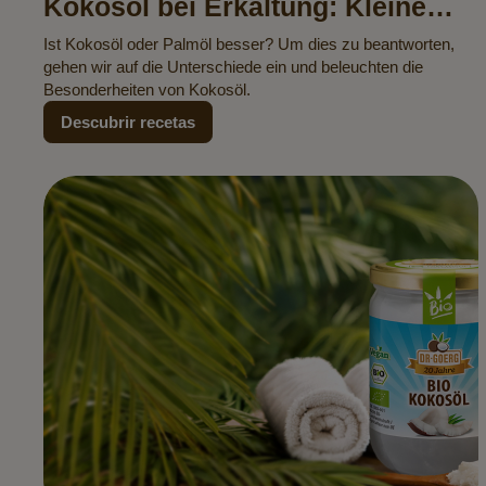
Kokosöl bei Erkältung: Kleine
Anwendung, große Wirkung
Ist Kokosöl oder Palmöl besser? Um dies zu beantworten,
gehen wir auf die Unterschiede ein und beleuchten die
Besonderheiten von Kokosöl.
Descubrir recetas