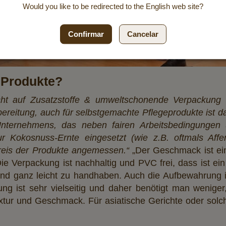
Would you like to be redirected to the
English
web site?
Confirmar
Cancelar
 Produkte?
icht auf Zusatzstoffe & umweltschonende Verpackung g
zubereitung, auch für selbstgemachte Pflegeprodukte ist d
 Unternehmens, das neben fairen Arbeitsbedingungen
zur Kokosnuss-Ernte eingesetzt (wie z.B. oftmals Aff
reis der Produkte angemessen.“
„Der Geschmack ist ei
Die Verpackung ist nachhaltig und PVC frei, dass ist 
und ganz leicht zu handhaben. Auch die Aufbewahrung ist
g ist sehr vielseitig und daher benötigt man weniger,
tur und Geschmack. Für asiatische Gerichte oder solch