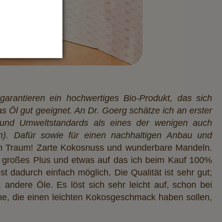
arantieren ein hochwertiges Bio-Produkt, das sich
as Öl gut geeignet. An Dr. Goerg schätze ich an erster
 und Umweltstandards als eines der wenigen auch
en). Dafür sowie für einen nachhaltigen Anbau und
n Traum! Zarte Kokosnuss und wunderbare Mandeln.
ein großes Plus und etwas auf das ich beim Kauf 100%
 dadurch einfach möglich. Die Qualität ist sehr gut;
 andere Öle. Es löst sich sehr leicht auf, schon bei
e, die einen leichten Kokosgeschmack haben sollen,