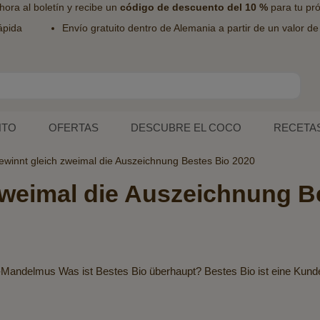
hora al
boletín
y recibe un
código de descuento del 10 %
para tu pr
ápida
Envío gratuito dentro de Alemania a partir de un valor d
NTO
OFERTAS
DESCUBRE EL COCO
RECETA
ewinnt gleich zweimal die Auszeichnung Bestes Bio 2020
zweimal die Auszeichnung B
-Mandelmus Was ist Bestes Bio überhaupt? Bestes Bio ist eine Kun