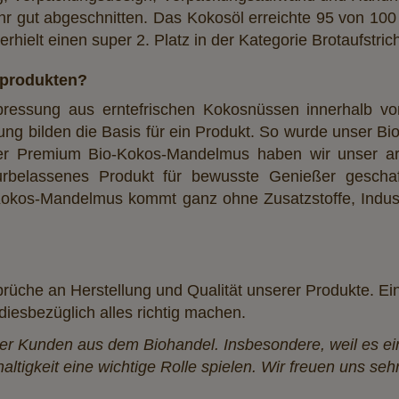
hr gut abgeschnitten. Das Kokosöl erreichte 95 von 100
ielt einen super 2. Platz in der Kategorie Brotaufstric
rprodukten?
tpressung aus erntefrischen Kokosnüssen innerhalb vo
ng bilden die Basis für ein Produkt. So wurde unser B
 unser Premium Bio-Kokos-Mandelmus haben wir unser 
turbelassenes Produkt für bewusste Genießer gescha
Kokos-Mandelmus kommt ganz ohne Zusatzstoffe, Indus
rüche an Herstellung und Qualität unserer Produkte. Ei
iesbezüglich alles richtig machen.
er Kunden aus dem Biohandel. Insbesondere, weil es ein
altigkeit eine wichtige Rolle spielen. Wir freuen uns se