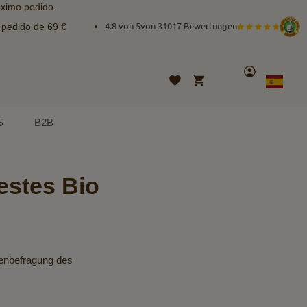
óximo pedido.
e pedido de 69 €
4.8 von 5
von
31017 Bewertungen
Cuenta
Mi cesta
Lista
Lenguaje
Spanish
de
deseos
S
B2B
estes Bio
denbefragung des