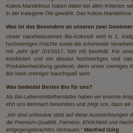
Kokos-Mandelmus haben dabei bei allen Kriterien se
in der Kategorie Öle gewählt. Das Kokos-Mandelmus erh
Was ist das Besondere an unseren zwei Gewinne
Unser naturbelassenes Bio-Kokosöl wird in 1. Kal
hochwertigen Früchte sowie die schonende Verarbeitu
mit „sehr gut“ (01/2017, 500 ml) beurteilt. Für
kombiniert und ein absolut hochwertiges und na
Produktentwicklung gesteckt, denn unser cremiges 
Bio kann cremiger Naschspaß sein!
Was bedeutet Bestes Bio für uns?
Als Bio-Lebensmittelhersteller haben wir enorme Ansp
ehrt uns demnach besonders und zeigt uns, dass wir d
„Wir sind unfassbar stolz auf diese Auszeichnungen d
die Premium-Qualität, Fairness, Ehrlichkeit und Nachh
entgegengebrachtes Vertrauen.“
Manfred Görg