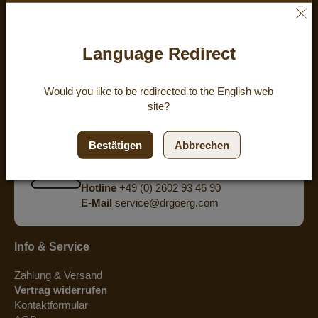
ZUFRIEDENHEIT:
4.8
/
5
BEWERTUNGEN
Language Redirect
powered by
eKomi
Would you like to be redirected to the
English
web
site?
Hast Du Fragen? Wir bieten Dir eine
persönliche Beratung am Telefon.
Bestätigen
Abbrechen
Mo - Do 8:00 - 15:30 Uhr
Fr 8:00 - 15:00 Uhr
Hotline
+49 (0) 2602 93 46 90
E-Mail
service@drgoerg.com
Info & Service
Zahlung & Versand
Vertrag widerrufen
Kontaktformular