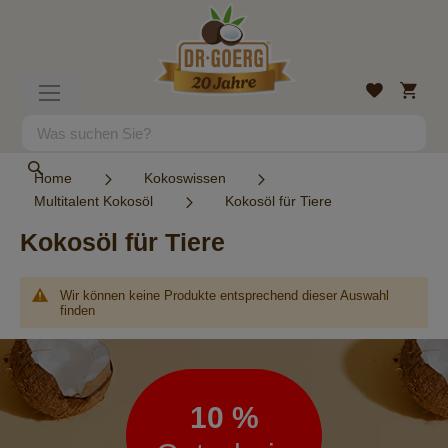
Direkt
zum
Inhalt
Mein
Wunschlist
Navigation
Warenk
umschalten
Suche
Suche
Home
Kokoswissen
Multitalent Kokosöl
Kokosöl für Tiere
Kokosöl für Tiere
Wir können keine Produkte entsprechend dieser Auswahl
finden
Newsletter
10 %