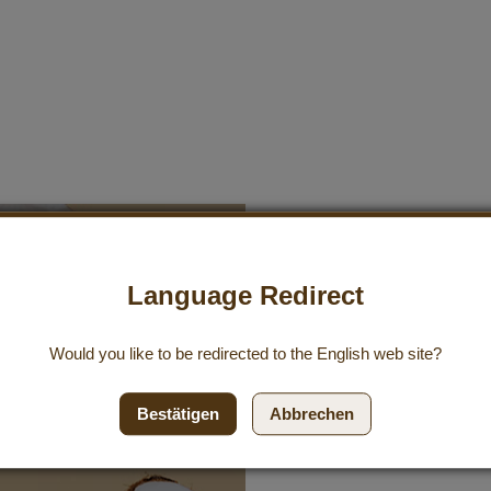
Anmeldung z
Language Redirect
Abonniere unseren koste
Would you like to be redirected to the
English
web site?
aktuelle Angebote zu erha
Einkaufsgutschein.
Bestätigen
Abbrechen
Abonnieren