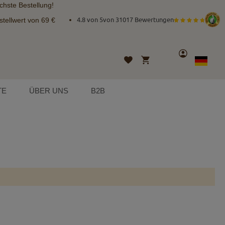
chste Bestellung!
tellwert von 69 €
4.8 von 5
von
31017 Bewertungen
Konto
Mein Warenkorb
Wunschliste
Sprache
German
TE
ÜBER UNS
B2B