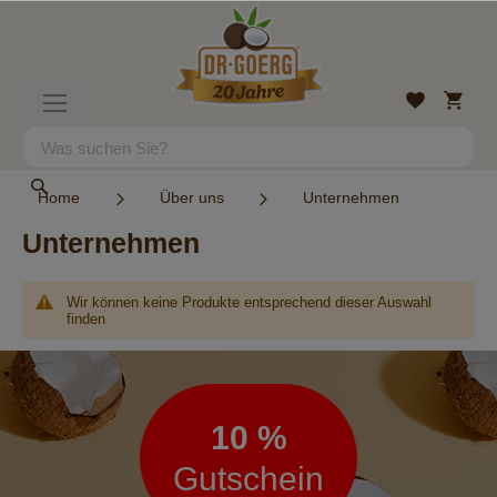
Direkt
zum
Inhalt
Mein
Wunschlist
Navigation
Warenk
umschalten
Suche
Suche
Home
Über uns
Unternehmen
Unternehmen
Wir können keine Produkte entsprechend dieser Auswahl
finden
Newsletter
10 %
Gutschein