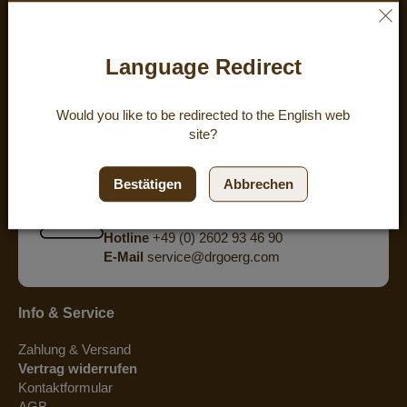
ZUFRIEDENHEIT:
4.8
/
5
BEWERTUNGEN
Language Redirect
powered by
eKomi
Would you like to be redirected to the
English
web
site?
Hast Du Fragen? Wir bieten Dir eine
persönliche Beratung am Telefon.
Bestätigen
Abbrechen
Mo - Do 8:00 - 15:30 Uhr
Fr 8:00 - 15:00 Uhr
Hotline
+49 (0) 2602 93 46 90
E-Mail
service@drgoerg.com
Info & Service
Zahlung & Versand
Vertrag widerrufen
Kontaktformular
AGB