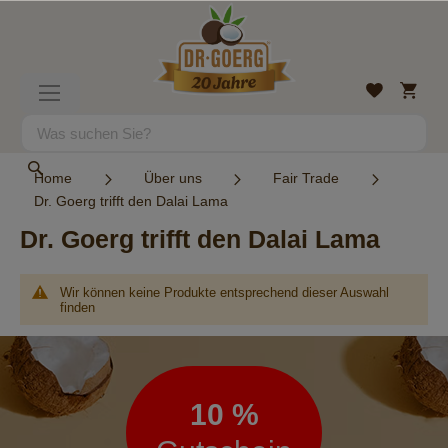
Direkt
zum
Inhalt
Mein
Wunschlist
Navigation
Warenk
umschalten
Suche
Suche
Home
Über uns
Fair Trade
Dr. Goerg trifft den Dalai Lama
Dr. Goerg trifft den Dalai Lama
Wir können keine Produkte entsprechend dieser Auswahl
finden
Newsletter
10 %