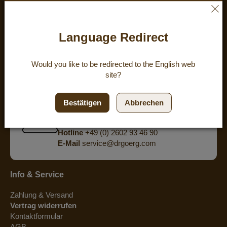
ZUFRIEDENHEIT:
4.8
/
5
BEWERTUNGEN
Language Redirect
powered by
eKomi
Would you like to be redirected to the
English
web
site?
Hast Du Fragen? Wir bieten Dir eine
persönliche Beratung am Telefon.
Bestätigen
Abbrechen
Mo - Do 8:00 - 15:30 Uhr
Fr 8:00 - 15:00 Uhr
Hotline
+49 (0) 2602 93 46 90
E-Mail
service@drgoerg.com
Info & Service
Zahlung & Versand
Vertrag widerrufen
Kontaktformular
AGB