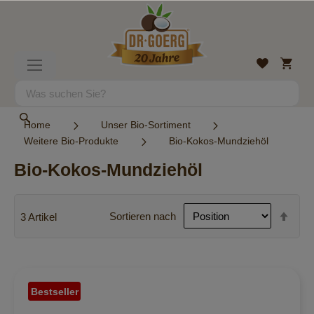
Direkt
zum
Inhalt
Mein
Wunschlist
Navigation
Warenk
umschalten
Suche
Suche
Home
Unser Bio-Sortiment
Weitere Bio-Produkte
Bio-Kokos-Mundziehöl
Bio-Kokos-Mundziehöl
In
Sortieren nach
3
Artikel
abst
Reih
Bestseller