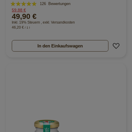
Bewertung:
126
Bewertungen
59,88 €
96%
49,90 €
Inkl. 19% Steuern
,
exkl.
Versandkosten
46,20 €
/ 1 l
Zur 
In den Einkaufswagen