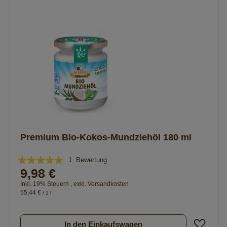
Premium Bio-Kokos-Mundziehöl 180 ml
Bewertung:
1
Bewertung
9,98 €
100%
Inkl. 19% Steuern
,
exkl.
Versandkosten
55,44 €
/ 1 l
Zur 
In den Einkaufswagen