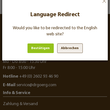
Language Redirect
Kundenzufriedenheit
Would you like to be redirected to the
English
web site?
Hast Du Fragen? Wir bieten Dir eine persönliche
Bestätigen
Abbrechen
Beratung am Telefon.
Mo - Do 8:00 - 15:30 Uhr
Fr 8:00 - 15:00 Uhr
Hotline
+49 (0) 2602 93 46 90
E-Mail
service@drgoerg.com
Info & Service
Zahlung & Versand