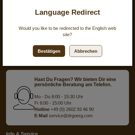
Kundenzufriedenheit
Language Redirect
eKomi
KUNDENREZENSIONEN
Would you like to be redirected to the
English
web
site?
ZUFRIEDENHEIT:
4.8
/
5
BEWERTUNGEN
Bestätigen
Abbrechen
powered by
eKomi
Hast Du Fragen? Wir bieten Dir eine
persönliche Beratung am Telefon.
Mo - Do 8:00 - 15:30 Uhr
Fr 8:00 - 15:00 Uhr
Hotline
+49 (0) 2602 93 46 90
E-Mail
service@drgoerg.com
Info & Service