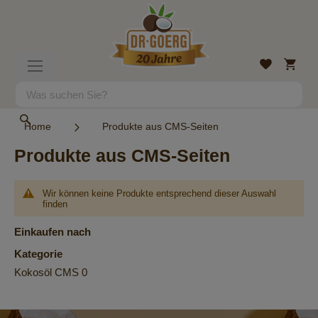
Direkt
zum
Inhalt
Mein
Wunschlist
Navigation
Warenk
umschalten
Suche
Suche
Home
Produkte aus CMS-Seiten
Produkte aus CMS-Seiten
Wir können keine Produkte entsprechend dieser Auswahl
finden
Einkaufen nach
Kategorie
Kokosöl CMS
0
Newsletter