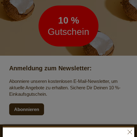
10 %
Gutschein
Anmeldung zum Newsletter:
Abonniere unseren kostenlosen E-Mail-Newsletter, um
aktuelle Angebote zu erhalten. Sichere Dir Deinen 10 %-
Einkaufsgutschein.
Abonnieren