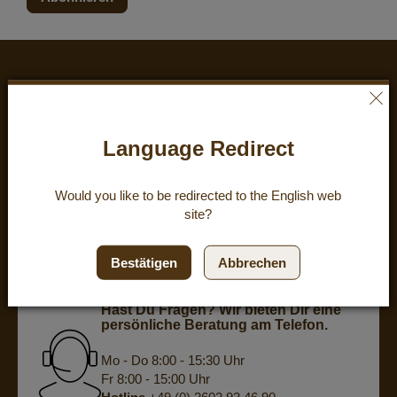
Kundenzufriedenheit
Language Redirect
eKomi
KUNDENREZENSIONEN
ZUFRIEDENHEIT:
4.8
/
5
Would you like to be redirected to the
English
web
BEWERTUNGEN
site?
powered by
eKomi
Bestätigen
Abbrechen
Hast Du Fragen? Wir bieten Dir eine
persönliche Beratung am Telefon.
Mo - Do 8:00 - 15:30 Uhr
Fr 8:00 - 15:00 Uhr