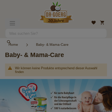
Direkt
zum
Inhalt
Mein
Wunschlist
Navigation
Warenk
umschalten
Suche
Suche
Home
Baby- & Mama-Care
Baby- & Mama-Care
Wir können keine Produkte entsprechend dieser Auswahl
finden