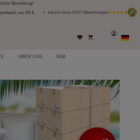
chste Bestellung!
tellwert von 69 €
4.8 von 5
von
31017 Bewertungen
Konto
Mein Warenkorb
Wunschliste
Sprache
German
TE
ÜBER UNS
B2B