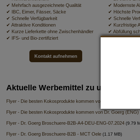
✔ Mehrfach ausgezeichnete Qualität
✔ Modernste Ab
✔ IBC, Eimer, Fässer, Säcke
✔ Höchste Pro
✔ Schnelle Verfügbarkeit
✔ Schnelle Verf
✔ Attraktive Konditionen
✔ Kurzfristige 
✔ Kurze Lieferkette ohne Zwischenhändler
✔ Abfüllung sc
✔ IFS- und Bio-zertifiziert
✔ Verschieden
Kontakt aufnehmen
K
Aktuelle Werbemittel zu unserem B2
Flyer - Die besten Kokosprodukte kommen von Dr. Goerg (DEU) 
Flyer - Die besten Kokosprodukte kommen von Dr. Goerg (ENG) 
Flyer - Dr. Goerg Broschuere-B2B-A4-DEU-ENG-07.2024
(9.79 
Flyer - Dr. Goerg Broschuere-B2B - MCT Oele
(1.17 MB)