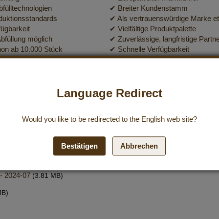
fülltechnologien
✔ Breiter Kundenstamm
duktionsstandards
✔ Als vertrauenswürdige Marke eta
ügbarkeit
✔ Vielfältige Produktpalette
Abfüllung möglich
✔ Zuverlässige, langfristige Partn
hon ab 10.000 Stück
✔ Schnelle Verfügbarkeit
e Verpackungsoptionen
✔ Produktgrößen ideal für den Ha
ontakt aufnehmen
Kontakt aufnehmen
Language Redirect
Would you like to be redirected to the
English
web site?
B Bereich finden Sie hier:
Bestätigen
Abbrechen
- 2024-11
(2.89 MB)
- 2024-07
(3.81 MB)
MB)