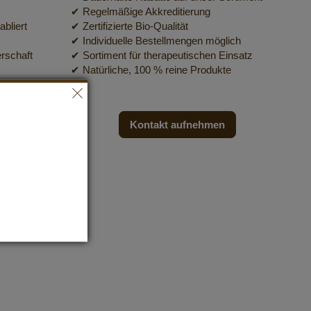
✔ Regelmäßige Akkreditierung
bliert
✔ Zertifizierte Bio-Qualität
✔ Individuelle Bestellmengen möglich
erschaft
✔ Sortiment für therapeutischen Einsatz
✔ Natürliche, 100 % reine Produkte
ndel
Kontakt aufnehmen