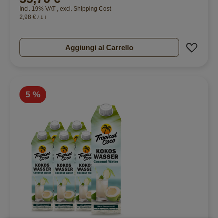
Incl. 19% VAT
,
excl.
Shipping Cost
2,98 €
/ 1 l
Aggiu
Aggiungi al Carrello
5 %