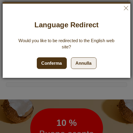
Tropical Coco Kokoswasser 6x1000 ml
Language Redirect
23,94 €
22,74 €
Incl. 19% VAT
,
excl.
Shipping Cost
Would you like to be redirected to the
English
web
3,79 €
/ 1 l
site?
Aggiu
Aggiungi al Carrello
Conferma
Annulla
Newsletter
10 %