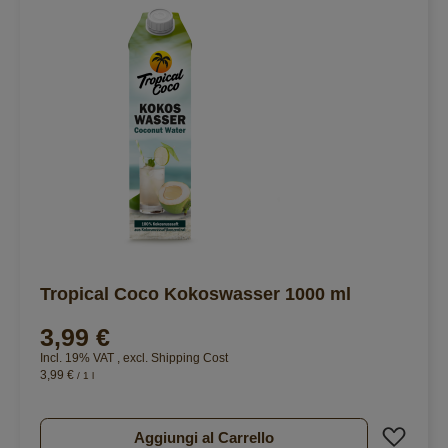
Tropical Coco Kokoswasser 1000 ml
3,99 €
Incl. 19% VAT
,
excl.
Shipping Cost
3,99 €
/ 1 l
Aggiu
Aggiungi al Carrello