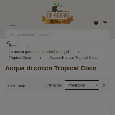
Salta
al
contenuto
Carrell
Lista
Toggle
desideri
Nav
Search
Search
Home
La nostra gamma di prodotti biologici
Tropical Coco
Acqua di cocco Tropical Coco
Acqua di cocco Tropical Coco
Imp
Ordina per
3
elementi
la
dire
decr