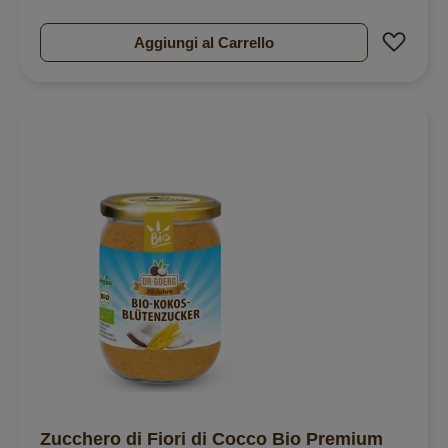
Aggiu
Aggiungi al Carrello
Zucchero di Fiori di Cocco Bio Premium