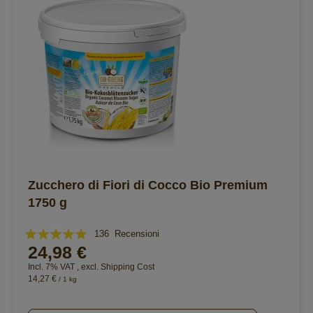
Zucchero di Fiori di Cocco Bio Premium
1750 g
Valutazione:
136
Recensioni
24,98 €
100%
Incl. 7% VAT
,
excl.
Shipping Cost
14,27 €
/ 1 kg