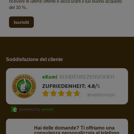
ricevere le ultime offerte e assicurarti il tuo buono acquisto
del 10 %.
Iscriviti
Soddisfazione del cliente
eKomi
KUNDENREZENSIONEN
ZUFRIEDENHEIT:
4.8
/
5
BEWERTUNGEN
powered by
eKomi
Hai delle domande? Ti offriamo una
consulenza personalizzata al telefono.