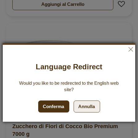
Aggiu
Aggiungi al Carrello
Language Redirect
Would you like to be redirected to the
English
web
site?
Conferma
Annulla
Zucchero di Fiori di Cocco Bio Premium
7000 g