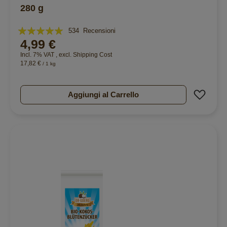
280 g
Valutazione:
534
Recensioni
4,99 €
98%
Incl. 7% VAT
,
excl.
Shipping Cost
17,82 €
/ 1 kg
Aggiu
Aggiungi al Carrello