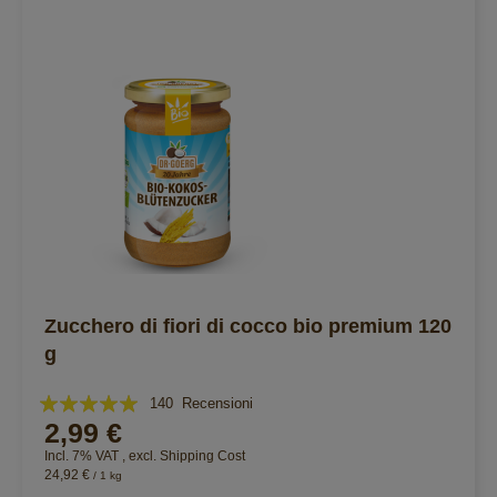
Zucchero di fiori di cocco bio premium 120
g
Valutazione:
140
Recensioni
2,99 €
98%
Incl. 7% VAT
,
excl.
Shipping Cost
24,92 €
/ 1 kg