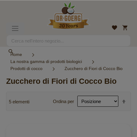
Salta
al
contenuto
Carrell
Lista
Toggle
desideri
Nav
Search
Search
Home
La nostra gamma di prodotti biologici
Prodotti di cocco
Zucchero di Fiori di Cocco Bio
Zucchero di Fiori di Cocco Bio
Imp
Ordina per
5
elementi
la
dire
decr