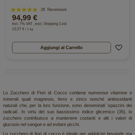
Valutazione:
28
Recensioni
94,99 €
100%
Incl. 7% VAT
,
excl.
Shipping Cost
13,57 €
/ 1 kg
Aggiu
Aggiungi al Carrello
Lo Zucchero di Fiori di Cocco contiene numerose vitamine e
minerali quali magnesio, ferro e zinco nonché antiossidanti
naturali che, per la loro funzione, sono denominati 'spazzini dei
radicali'. In virtù del suo bassissimo indice glicemico (35), lo
zucchero contribuisce a mantenere costanti e alti i valori di
glucosio nel sangue e ad evitare picchi.
Lo zucchero di fiori di cocco è ideale per addolcire bevande ma