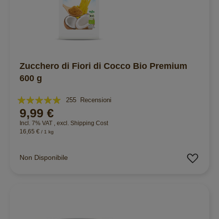
Zucchero di Fiori di Cocco Bio Premium
600 g
Valutazione:
255
Recensioni
9,99 €
98%
Incl. 7% VAT
,
excl.
Shipping Cost
16,65 €
/ 1 kg
Aggiu
Non Disponibile