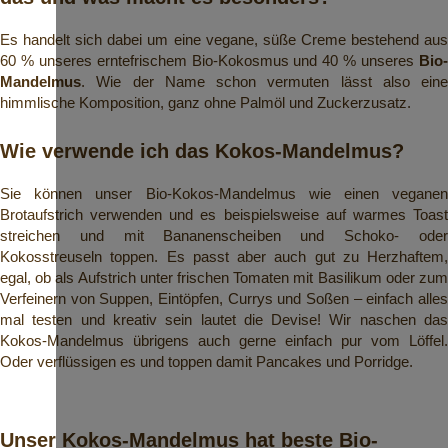
Es handelt sich dabei um eine vegane, süße Creme bestehend aus
60 % unseres erntefrischem Bio-Kokosmus und 40 % unseres
Bio-
Mandelmus
. Wie der Name schon vermuten lässt also eine
himmlische Komposition, ganz ohne Palmöl und Zuckerzusatz.
Wie verwende ich das Kokos-Mandelmus?
Sie können unser Bio-Kokos-Mandelmus wie einen veganen
Brotaufstrich verwenden und es beispielsweise auf warmes Toast
streichen und mit Bananenscheiben und Schoko- oder
Kokosstreuseln toppen. Es passt aber auch gut zu Herzhaftem,
egal, ob als Aufstrich unter frischen Tomaten mit Basilikum oder zum
Verfeinern von Suppen, Eintöpfen, Currys und Soßen – einfach alles
mal testen und kreativ sein lautet die Devise! Wir naschen das
Kokos-Mandelmus übrigens auch gerne einfach pur vom Löffel.
Oder verflüssigen es und toppen damit Pancakes und Porridge.
Unser Kokos-Mandelmus hat beste Bio-