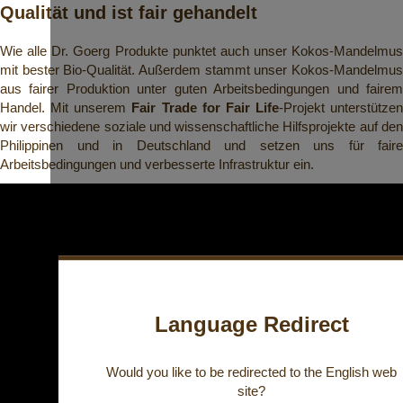
Qualität und ist fair gehandelt
Wie alle Dr. Goerg Produkte punktet auch unser Kokos-Mandelmus
mit bester Bio-Qualität. Außerdem stammt unser Kokos-Mandelmus
aus fairer Produktion unter guten Arbeitsbedingungen und fairem
Handel. Mit unserem
Fair Trade for Fair Life
-Projekt unterstützen
wir verschiedene soziale und wissenschaftliche Hilfsprojekte auf den
Philippinen und in Deutschland und setzen uns für faire
Arbeitsbedingungen und verbesserte Infrastruktur ein.
Language Redirect
Would you like to be redirected to the
English
web
site?