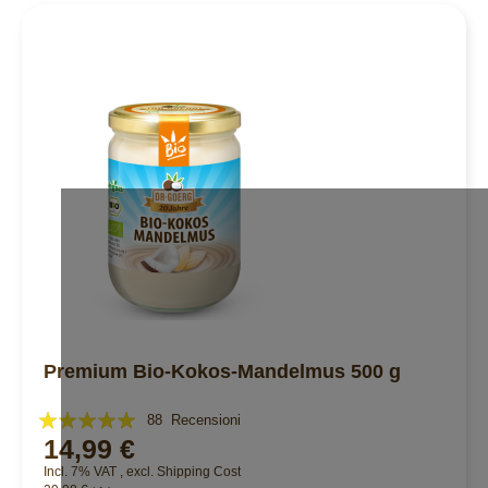
Premium Bio-Kokos-Mandelmus 500 g
Valutazione:
88
Recensioni
14,99 €
99%
Incl. 7% VAT
,
excl.
Shipping Cost