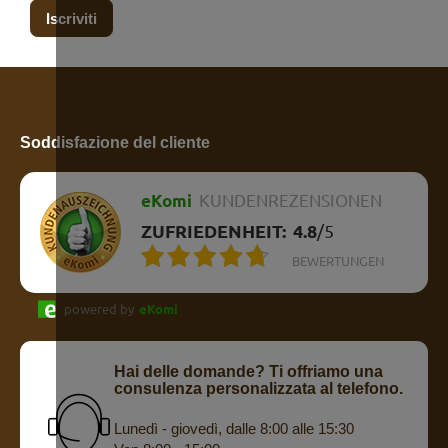
Iscriviti
Soddisfazione del cliente
eKomi
KUNDENREZENSIONEN
ZUFRIEDENHEIT:
4.8
/
5
BEWERTUNGEN
powered by
eKomi
Hai delle domande? Ti offriamo una
consulenza personalizzata al telefono.
Lunedì - giovedì, dalle 8:00 alle 15:30