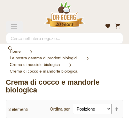
Salta
al
contenuto
Carrell
Lista
Toggle
desideri
Nav
Search
Search
Home
La nostra gamma di prodotti biologici
Crema di nocciole biologica
Crema di cocco e mandorle biologica
Crema di cocco e mandorle
biologica
Imp
Ordina per
3
elementi
la
dire
decr