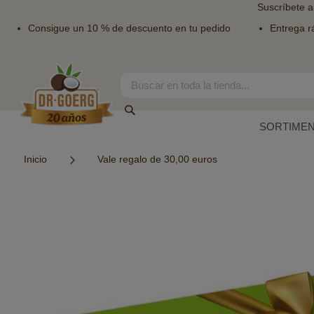
Suscríbete a
Consigue un 10 % de descuento en tu pedido
Entrega r
Ir
al
contenido
Search
Search
SORTIME
Inicio
Vale regalo de 30,00 euros
Saltar
al
final
de
la
galería
de
imágenes