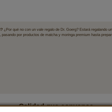
l?
¿Por qué no con un vale regalo de Dr. Goerg? Estará regalando un
pasando por productos de matcha y moringa premium hasta preparacio
Calidad que convence