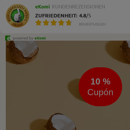
eKomi
KUNDENREZENSIONEN
ZUFRIEDENHEIT:
4.8
/
5
BEWERTUNGEN
powered by
eKomi
Boletín
de
noticias
10 %
Cupón