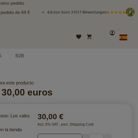
óximo pedido.
e pedido de 69 €
4.8 von 5
von
31017 Bewertungen
Cuenta
Mi cesta
Lista
Lenguaje
Spanish
de
deseos
S
B2B
ora este producto
 30,00 euros
30,00 €
eos: Los vales
Incl. 0% VAT
,
excl.
Shipping Cost
n la tienda