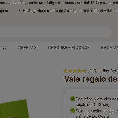
hora al
boletín
y recibe un
código de descuento del 10 %
para tu pr
ápida
Envío gratuito dentro de Alemania a partir de un valor d
NTO
OFERTAS
DESCUBRE EL COCO
RECETA
Valoración:
8
Reseñas
Val
90
Vale regalo de
100
% of
Pequeños y grandes des
regalo de Dr. Goerg
Solo se pueden canjear e
online de Dr. Goerg