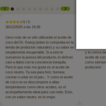
5 / 5
5 
30/12/2025 a las 16:38
26/07/2025 a 
Llevo más de un año utilizando el aceite de
El pago se ha
coco del Dr. Goerg (antes lo compraba en la
entrega ha si
tienda de productos naturales) y su sabor es
productos es
simplemente insuperable. Si a esto le
y la crema de
sumamos la pureza del producto, lo disfruto
aceite de coc
casi a diario con la conciencia tranquila.
como siempre.
Pero lo que más me gusta es el aceite de
productos!
coco neutro. Ya sea para freír, hornear,
cocinar o untar en el pan... Y como el aceite
de coco no se descompone a altas
temperaturas como otros aceites, es el
acompañamiento ideal para casi todo. Esto,
con un sabor neutro, es lo mejor.