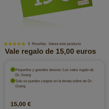
Valoración:
Saltar
5
Reseñas
Valora este producto
al
96
Vale regalo de 15,00 euros
100
% of
comienzo
de
la
galería
Pequeños y grandes deseos: Los vales regalo de
de
Dr. Goerg
imágenes
Solo se pueden canjear en la tienda online de Dr.
Goerg
15,00 €