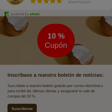
BEWERTUNGEN
powered by
eKomi
Boletín
de
noticias
10 %
Cupón
Inscríbase a nuestro boletín de noticias:
Suscríbete a nuestro boletín gratuito por correo electrónico
para recibir las últimas ofertas y asegurarte tu vale de
compra del 10 %.
Suscribirme