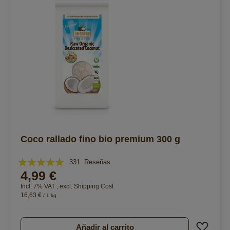
Coco rallado fino bio premium 300 g
Valoración:
331
Reseñas
4,99 €
99%
Incl. 7% VAT
,
excl.
Shipping Cost
16,63 €
/ 1 kg
Añad
Añadir al carrito