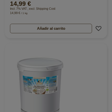
14,99 €
99%
Incl. 7% VAT
,
excl.
Shipping Cost
14,99 €
/ 1 kg
Añad
Añadir al carrito